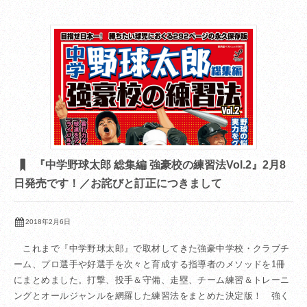
『中学野球太郎 総集編 強豪校の練習法Vol.2』2月8
日発売です！／お詫びと訂正につきまして
2018年2月6日
これまで『中学野球太郎』で取材してきた強豪中学校・クラブチ
ーム、プロ選手や好選手を次々と育成する指導者のメソッドを1冊
にまとめました。打撃、投手＆守備、走塁、チーム練習＆トレーニ
ングとオールジャンルを網羅した練習法をまとめた決定版！ 強く