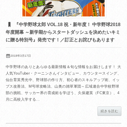
『中学野球太郎 VOL.18 祝・新年度！ 中学野球2018
年度開幕 ～新学期からスタートダッシュを決めたいキミ
に贈る特別号』発売です！／訂正とお詫びもあります
2018年3月17日
中学野球のありとあらゆる最新情報＆旬な情報をお届けします！ 大
人気YouTuber・クーニンさんインタビュー、カウンタースイング、
仙台育英秀光中、野球部の作り方、初心者のスキルアップ術、イッ
プス改善法、M号球攻略法、山奥の雑草軍団～広域連合中学校野球
部の挑戦、サッカー界の育成術を学ぼう、久保建英（FC東京）、4
月に高校入学する...
続きを読む