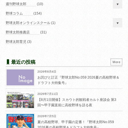
週刊野球太郎
(10)
野球コラム
(154)
野球太郎オンラインスクール
(1)
野球太郎推薦店
(31)
野球太郎育児
(3)
最近の投稿
More
2026年8月4日
お詫びと訂正『野球太郎No.059 2026夏の高校野球＆
ドラフト大特集号』
2026年7月11日
【8月1日開催】スカウト的観戦者カルト座談会 第3
回〜甲子園直前に高校野球を語る夜
2026年7月5日
夏の高校野球、甲子園の定番！『野球太郎No.059
2026夏の高校野球＆ドラフト大特集号』