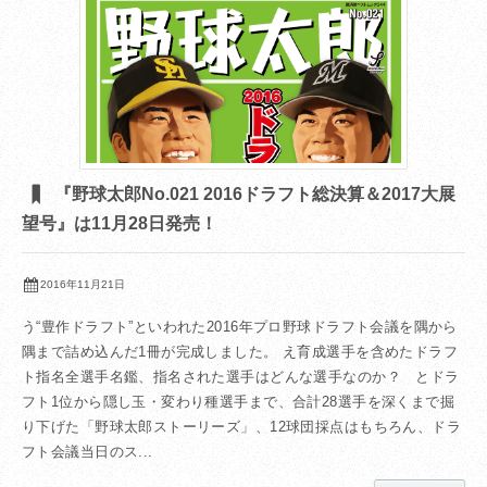
『野球太郎No.021 2016ドラフト総決算＆2017大展
望号』は11月28日発売！
2016年11月21日
う“豊作ドラフト”といわれた2016年プロ野球ドラフト会議を隅から
隅まで詰め込んだ1冊が完成しました。 え育成選手を含めたドラフ
ト指名全選手名鑑、指名された選手はどんな選手なのか？ とドラ
フト1位から隠し玉・変わり種選手まで、合計28選手を深くまで掘
り下げた「野球太郎ストーリーズ」、12球団採点はもちろん、ドラ
フト会議当日のス...