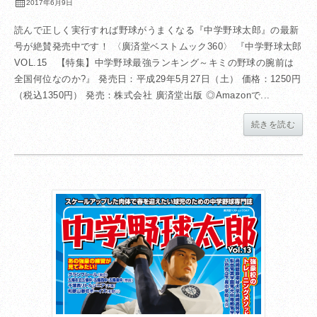
2017年6月9日
読んで正しく実行すれば野球がうまくなる『中学野球太郎』の最新
号が絶賛発売中です！ 〈廣済堂ベストムック360〉 『中学野球太郎
VOL.15 【特集】中学野球最強ランキング～キミの野球の腕前は
全国何位なのか?』 発売日：平成29年5月27日（土） 価格：1250円
（税込1350円） 発売：株式会社 廣済堂出版 ◎Amazonで...
続きを読む