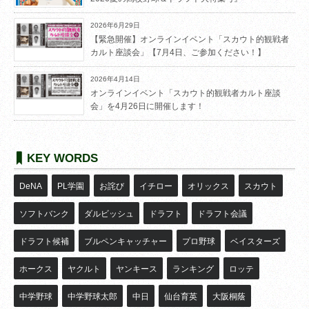
2026年6月29日
【緊急開催】オンラインイベント「スカウト的観戦者
カルト座談会」【7月4日、ご参加ください！】
2026年4月14日
オンラインイベント「スカウト的観戦者カルト座談
会」を4月26日に開催します！
KEY WORDS
DeNA
PL学園
お詫び
イチロー
オリックス
スカウト
ソフトバンク
ダルビッシュ
ドラフト
ドラフト会議
ドラフト候補
ブルペンキャッチャー
プロ野球
ベイスターズ
ホークス
ヤクルト
ヤンキース
ランキング
ロッテ
中学野球
中学野球太郎
中日
仙台育英
大阪桐蔭