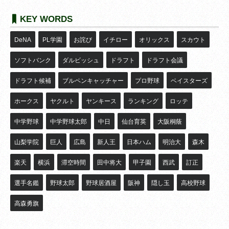
KEY WORDS
DeNA
PL学園
お詫び
イチロー
オリックス
スカウト
ソフトバンク
ダルビッシュ
ドラフト
ドラフト会議
ドラフト候補
ブルペンキャッチャー
プロ野球
ベイスターズ
ホークス
ヤクルト
ヤンキース
ランキング
ロッテ
中学野球
中学野球太郎
中日
仙台育英
大阪桐蔭
山梨学院
巨人
広島
新人王
日本ハム
明治大
森木
楽天
横浜
滞空時間
田中将大
甲子園
西武
訂正
選手名鑑
野球太郎
野球居酒屋
阪神
隠し玉
高校野球
高森勇旗