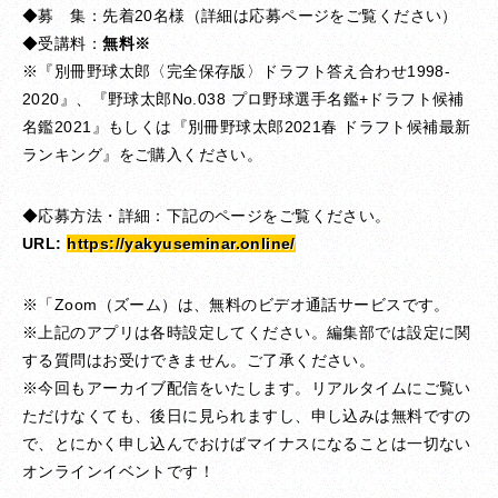
◆募 集：先着20名様（詳細は応募ページをご覧ください）
◆受講料：
無料※
※『別冊野球太郎〈完全保存版〉ドラフト答え合わせ1998-
2020』、『野球太郎No.038 プロ野球選手名鑑+ドラフト候補
名鑑2021』
もしくは『別冊野球太郎2021春 ドラフト候補最新
ランキング』をご購入
ください。
◆応募方法・詳細：下記のページをご覧ください。
URL:
https://yakyuseminar.online/
※「Zoom（ズーム）は、無料のビデオ通話サービスです。
※上記のアプリは各時設定してください。編集部では設定に関
する質問はお受けできません。ご了承ください。
※今回もアーカイブ配信をいたします。リアルタイムにご覧い
ただけなくても、後日に見られますし、申し込みは無料ですの
で、とにかく申し込んでおけばマイナスになることは一切ない
オンラインイベントです！