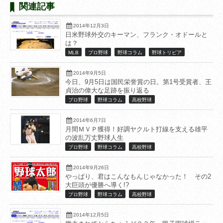
関連記事
2014年12月3日
日米野球外交のキーマン、フランク・オドールと
は？
MLB
プロ野球
野球コラム
野球トリビア
2014年9月5日
今日、9月5日は国民栄誉賞の日。第1号受賞者、王
貞治の偉大な足跡を振り返る
プロ野球
野球コラム
高校野球
2014年6月7日
月間ＭＶＰ獲得！好調ヤクルト打線を支える雄平
の波乱万丈野球人生
プロ野球
野球コラム
高校野球
2014年9月26日
やっぱり、君はこんなもんじゃなかった！ その2
大巨頭が優勝へ導く!?
プロ野球
野球コラム
高校野球
2014年12月5日