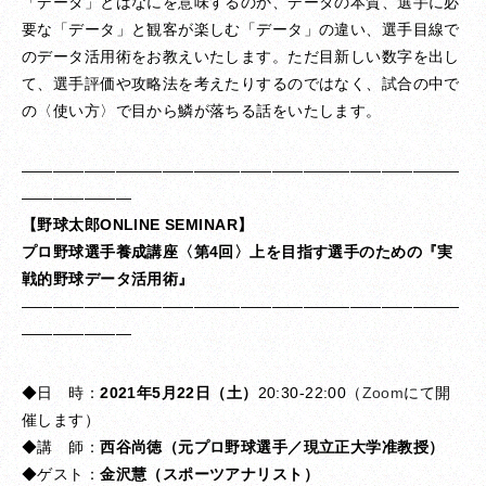
「データ」とはなにを意味するのか、データの本質、選手に必
要な「データ」と観客が楽しむ「データ」の違い、選手目線で
のデータ活用術をお教えいたします。ただ目新しい数字を出し
て、選手評価や攻略法を考えたりするのではなく、試合の中で
の〈使い方〉で目から鱗が落ちる話をいたします。
――――――――――――――――――――――――――――
―――――――
【野球太郎ONLINE SEMINAR】
プロ野球選手養成講座〈第4回〉
上を目指す選手のための『実
戦的野球データ活用術』
――――――――――――――――――――――――――――
―――――――
◆日 時：
2021年5月22日（土）
20:30-22:00（
Zoom
にて開
催します）
◆講 師：
西谷尚徳（元プロ野球選手／現立正大学准教授）
◆ゲスト：
金沢慧（スポーツアナリスト）