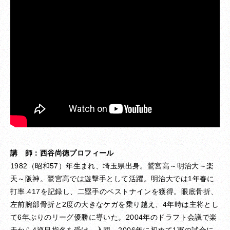
講 師：西谷尚徳プロフィール
1982（昭和57）年生まれ、埼玉県出身。鷲宮高～明治大～楽
天～阪神。鷲宮高では遊撃手として活躍。明治大では1年春に
打率.417を記録し、二塁手のベストナインを獲得。眼底骨折、
左前腕部骨折と2度の大きなケガを乗り越え、4年時は主将とし
て6年ぶりのリーグ優勝に導いた。2004年のドラフト会議で楽
天から4巡目指名を受け、入団。2006年に初めて1軍の試合に