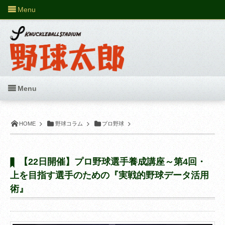
Menu
Menu
HOME
野球コラム
プロ野球
【22日開催】プロ野球選手養成講座～第4回・
上を目指す選手のための『実戦的野球データ活用
術』