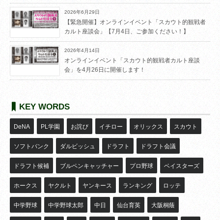
2026年6月29日
【緊急開催】オンラインイベント「スカウト的観戦者
カルト座談会」【7月4日、ご参加ください！】
2026年4月14日
オンラインイベント「スカウト的観戦者カルト座談
会」を4月26日に開催します！
KEY WORDS
DeNA
PL学園
お詫び
イチロー
オリックス
スカウト
ソフトバンク
ダルビッシュ
ドラフト
ドラフト会議
ドラフト候補
ブルペンキャッチャー
プロ野球
ベイスターズ
ホークス
ヤクルト
ヤンキース
ランキング
ロッテ
中学野球
中学野球太郎
中日
仙台育英
大阪桐蔭