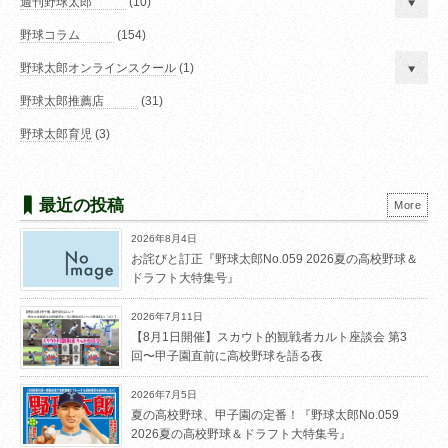
週刊野球太郎
(10)
野球コラム
(154)
野球太郎オンラインスクール
(1)
野球太郎推薦店
(31)
野球太郎育児
(3)
最近の投稿
More
2026年8月4日
お詫びと訂正『野球太郎No.059 2026夏の高校野球＆
ドラフト大特集号』
2026年7月11日
【8月1日開催】スカウト的観戦者カルト座談会 第3
回〜甲子園直前に高校野球を語る夜
2026年7月5日
夏の高校野球、甲子園の定番！『野球太郎No.059
2026夏の高校野球＆ドラフト大特集号』