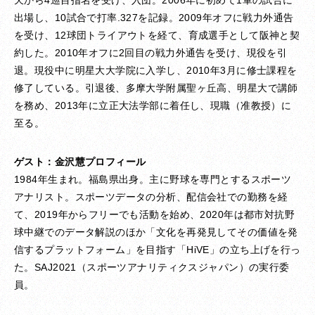
出場し、10試合で打率.327を記録。2009年オフに戦力外通告
を受け、12球団トライアウトを経て、育成選手として阪神と契
約した。2010年オフに2回目の戦力外通告を受け、現役を引
退。現役中に明星大大学院に入学し、2010年3月に修士課程を
修了している。引退後、多摩大学附属聖ヶ丘高、明星大で講師
を務め、2013年に立正大法学部に着任し、現職（准教授）に
至る。
ゲスト：金沢慧プロフィール
1984年生まれ。福島県出身。主に野球を専門とするスポーツ
アナリスト。スポーツデータの分析、配信会社での勤務を経
て、2019年からフリーでも活動を始め、2020年は都市対抗野
球中継でのデータ解説のほか「文化を再発見してその価値を発
信するプラットフォーム」を目指す「HiVE」の立ち上げを行っ
た。SAJ2021（スポーツアナリティクスジャパン）の実行委
員。