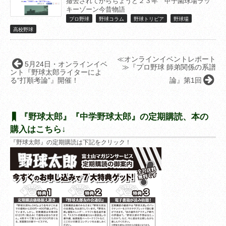
撤去されてからちょうど２３年 甲子園球場ラッ
キーゾーン今昔物語
プロ野球
野球コラム
野球トリビア
野球場
高校野球
≪オンラインイベントレポート
5月24日・オンラインイベ
≫『プロ野球 師弟関係の系譜
ント『野球太郎ライターによ
る“打順考論”』開催！
論』第1回
『野球太郎』『中学野球太郎』の定期購読、本の
購入はこちら↓
『野球太郎』の定期購読は下記をクリック！