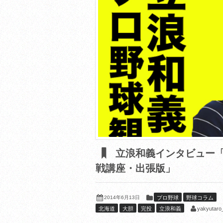
立浪和義インタビュー「
戦講座・出張版」
2014年6月13日
プロ野球
野球コラム
yakyutaro_
北海道
大胆
完投
立浪和義