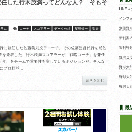
任した行木茂満ってどんな人？ そもそ
LINE
インフ
別冊野
コラム
コーチ
スコアラー
データ分析
星野仙一
楽天
新刊案
行に就任した佐藤義則投手コーチ。その佐藤監督代行を補佐
週刊野
就任を発表した。行木茂満スコアラーが「戦略コーチ」を兼任
野球コ
近年、各チームで重要性を増しているポジションだ。そんな
野球太
プロ野球...
野球太
続きを読む
野球太
最