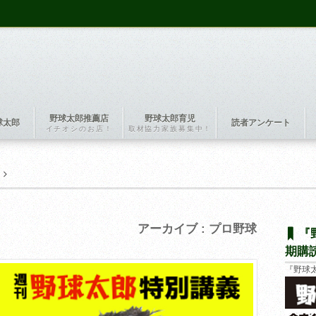
野球太郎推薦店
野球太郎育児
球太郎
読者アンケート
イチオシのお店！
取材協力家族募集中！
アーカイブ : プロ野球
『
期購
『野球