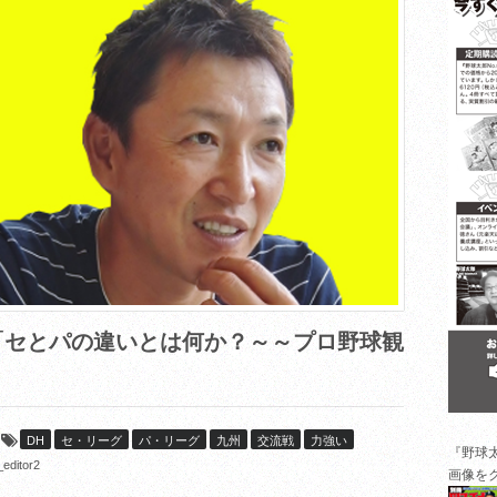
セとパの違いとは何か？～～プロ野球観
DH
セ・リーグ
パ・リーグ
九州
交流戦
力強い
『野球
editor2
画像を