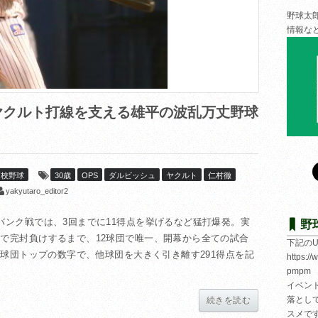
野球太
情報な
クルト打線を支える雄平の波乱万丈野球
高校野球
30歳
OPS
ダルビッシュ
ヤクルト
仁村徹
yakyutaro_editor2
バンク戦では、3回までに11得点を挙げるなど猛打爆発。実
野
戦で完封負けするまで、12球団で唯一、開幕から全ての試合
下記の
12球団トップの数字で、他球団を大きく引き離す291得点を記
https:/
pmpm
イベン
落とし
続きを読む
スメで