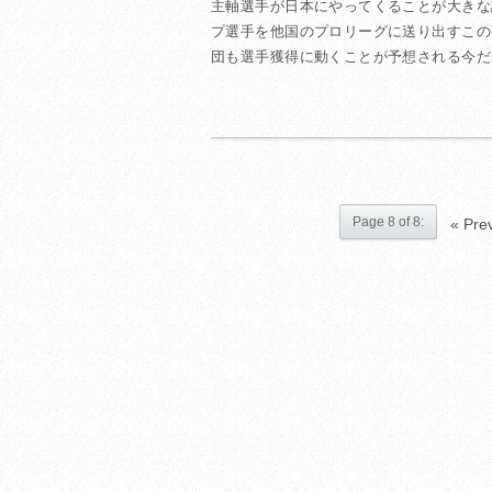
主軸選手が日本にやってくることが大きな
プ選手を他国のプロリーグに送り出すこの
団も選手獲得に動くことが予想される今だか
Page 8 of 8:
« Pre