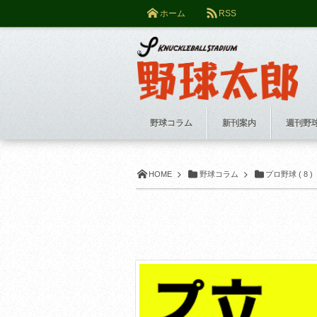
ホーム
RSS
野球コラム
新刊案内
週刊野
HOME
野球コラム
プロ野球 ( 8 )