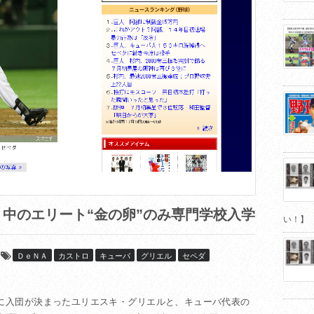
中のエリート“金の卵”のみ専門学校入学
い！】
ＤｅＮＡ
カストロ
キューバ
グリエル
セペダ
Aに入団が決まったユリエスキ・グリエルと、キューバ代表の