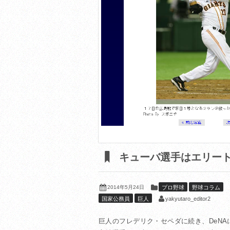
キューバ選手はエリート
2014年5月24日
プロ野球
野球コラム
yakyutaro_editor2
国家公務員
巨人
巨人のフレデリク・セペダに続き、DeN