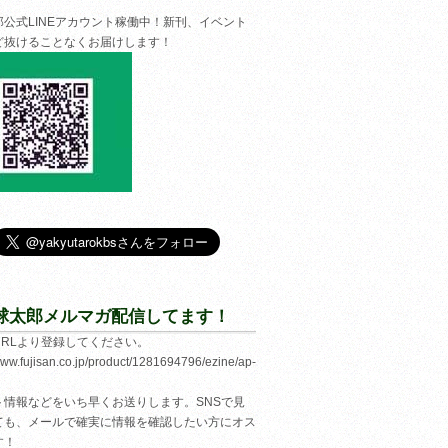
郎公式LINEアカウント稼働中！新刊、イベント
ど抜けることなくお届けします！
球太郎メルマガ配信してます！
URLより登録してください。
/www.fujisan.co.jp/product/1281694796/ezine/ap-
ト情報などをいち早くお送りします。SNSで見
ても、メールで確実に情報を確認したい方にオス
す！