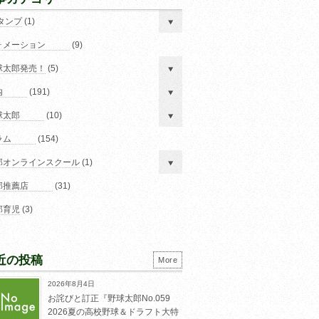
スタンプ
(1)
ォメーション
(9)
球太郎発売！
(5)
内
(191)
球太郎
(10)
ラム
(154)
郎オンラインスクール
(1)
郎推薦店
(31)
郎育児
(3)
近の投稿
More
2026年8月4日
お詫びと訂正『野球太郎No.059
2026夏の高校野球＆ドラフト大特