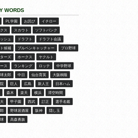
Y WORDS
PL学園
お詫び
イチロー
クス
スカウト
ソフトバンク
ッシュ
ドラフト
ドラフト会議
ト候補
ブルペンキャッチャー
プロ野球
ターズ
ホークス
ヤクルト
ース
ランキング
ロッテ
中学野球
球太郎
中日
仙台育英
大阪桐蔭
院
巨人
広島
新人王
日本ハム
森木
楽天
横浜
滞空時間
大
甲子園
西武
訂正
選手名鑑
郎
野球居酒屋
阪神
隠し玉
球
高森勇旗