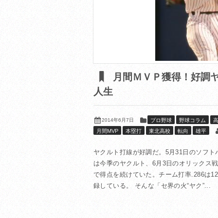
月間ＭＶＰ獲得！好調ヤ
人生
2014年6月7日
プロ野球
野球コラム
月間MVP
本塁打
東北高校
転向
雄平
ヤクルト打線が好調だ。5月31日のソフト
は今季のヤクルト、6月3日のオリックス
で得点を続けていた。チーム打率.286は
録している。 そんな「セ界の火“ヤク”...