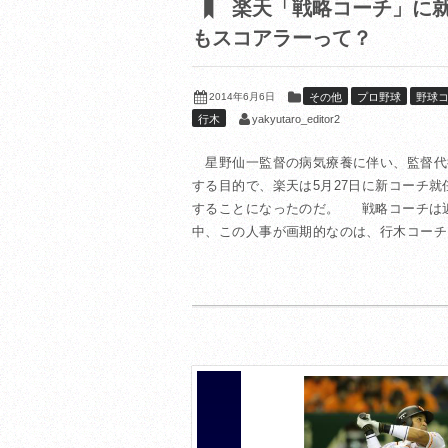
楽天「戦略コーチ」に就
もスコアラーって？
2014年6月6日
その他
プロ野球
野球
yakyutaro_editor2
行木
星野仙一監督の病気療養に伴い、監督代
する目的で、楽天は5月27日に新コーチ
することになったのだ。 戦略コーチは
中、この人事が画期的なのは、行木コーチに