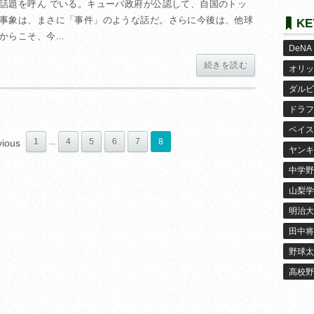
話題を呼ん でいる。キューバ政府が公認して、自国のトッ
事象は、まさに「事件」のような話だ。さらに今後は、他球
KE
らこそ、今...
DeNA
続きを読む
オリッ
ダルビ
ドラフ
ベイス
...
1
4
5
6
7
8
vious
ヤンキ
中学野
山梨学
明治大
田中将
野球太
高校野