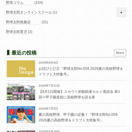
野球コラム
(154)
野球太郎オンラインスクール
(1)
野球太郎推薦店
(31)
野球太郎育児
(3)
最近の投稿
More
2026年8月4日
お詫びと訂正『野球太郎No.059 2026夏の高校野球＆
ドラフト大特集号』
2026年7月11日
【8月1日開催】スカウト的観戦者カルト座談会 第3
回〜甲子園直前に高校野球を語る夜
2026年7月5日
夏の高校野球、甲子園の定番！『野球太郎No.059
2026夏の高校野球＆ドラフト大特集号』
2026年6月29日