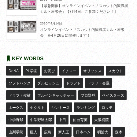
【緊急開催】オンラインイベント「スカウト的観戦者
カルト座談会」【7月4日、ご参加ください！】
2026年4月14日
オンラインイベント「スカウト的観戦者カルト座談
会」を4月26日に開催します！
KEY WORDS
DeNA
PL学園
お詫び
イチロー
オリックス
スカウト
ソフトバンク
ダルビッシュ
ドラフト
ドラフト会議
ドラフト候補
ブルペンキャッチャー
プロ野球
ベイスターズ
ホークス
ヤクルト
ヤンキース
ランキング
ロッテ
中学野球
中学野球太郎
中日
仙台育英
大阪桐蔭
山梨学院
巨人
広島
新人王
日本ハム
明治大
森木