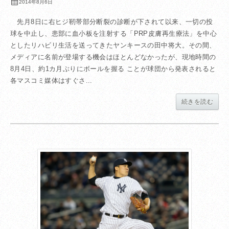
2014年8月6日
先月8日に右ヒジ靭帯部分断裂の診断が下されて以来、一切の投
球を中止し、患部に血小板を注射する「PRP皮膚再生療法」を中心
としたリハビリ生活を送ってきたヤンキースの田中将大。その間、
メディアに名前が登場する機会はほとんどなかったが、現地時間の
8月4日、約1カ月ぶりにボールを握る ことが球団から発表されると
各マスコミ媒体はすぐさ...
続きを読む