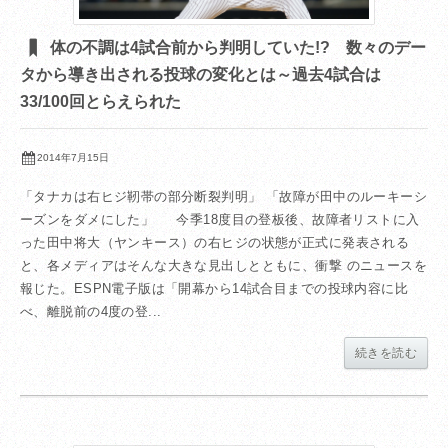
体の不調は4試合前から判明していた!? 数々のデー
タから導き出される投球の変化とは～過去4試合は
33/100回とらえられた
2014年7月15日
「タナカは右ヒジ靭帯の部分断裂判明」 「故障が田中のルーキーシ
ーズンをダメにした」 今季18度目の登板後、故障者リストに入
った田中将大（ヤンキース）の右ヒジの状態が正式に発表される
と、各メディアはそんな大きな見出しとともに、衝撃 のニュースを
報じた。ESPN電子版は「開幕から14試合目までの投球内容に比
べ、離脱前の4度の登...
続きを読む