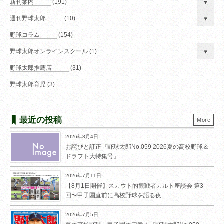
新刊案内
(191)
週刊野球太郎
(10)
野球コラム
(154)
野球太郎オンラインスクール
(1)
野球太郎推薦店
(31)
野球太郎育児
(3)
最近の投稿
More
2026年8月4日
お詫びと訂正『野球太郎No.059 2026夏の高校野球＆
ドラフト大特集号』
2026年7月11日
【8月1日開催】スカウト的観戦者カルト座談会 第3
回〜甲子園直前に高校野球を語る夜
2026年7月5日