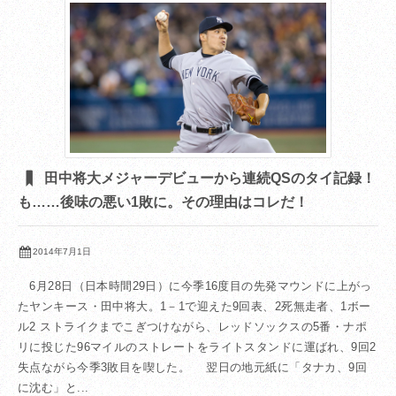
田中将大メジャーデビューから連続QSのタイ記録！
も……後味の悪い1敗に。その理由はコレだ！
2014年7月1日
6月28日（日本時間29日）に今季16度目の先発マウンドに上がっ
たヤンキース・田中将大。1－1で迎えた9回表、2死無走者、1ボー
ル2 ストライクまでこぎつけながら、レッドソックスの5番・ナポ
リに投じた96マイルのストレートをライトスタンドに運ばれ、9回2
失点ながら今季3敗目を喫した。 翌日の地元紙に「タナカ、9回
に沈む」と...