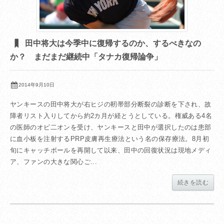
田中将大は今季中に復帰するのか、するべきなの
か？ まだまだ継続中「タナカ復帰論争」
2014年9月10日
ヤンキースの田中将大が右ヒジの靭帯部分断裂の診断を下され、故
障者リスト入りしてから約2カ月が経とうとしている。権威ある4名
の医師のオピ二オンを受け、ヤンキースと田中が選択したのは患部
に血小板を注射するPRP皮膚再生療法という名の保存療法。8月初
旬にキャッチボールを再開して以来、田中の回復状況は現地メディ
ア、ファンの大きな関心ご...
続きを読む