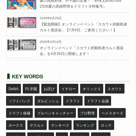
夏の高校野球、甲子園の定番！『野球太郎No.059
2026夏の高校野球＆ドラフト大特集号』
2026年6月29日
【緊急開催】オンラインイベント「スカウト的観戦者
カルト座談会」【7月4日、ご参加ください！】
2026年4月14日
オンラインイベント「スカウト的観戦者カルト座談
会」を4月26日に開催します！
KEY WORDS
DeNA
PL学園
お詫び
イチロー
オリックス
スカウト
ソフトバンク
ダルビッシュ
ドラフト
ドラフト会議
ドラフト候補
ブルペンキャッチャー
プロ野球
ベイスターズ
ホークス
ヤクルト
ヤンキース
ランキング
ロッテ