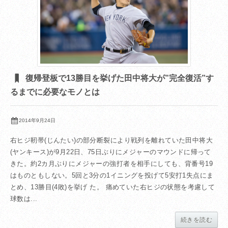
復帰登板で13勝目を挙げた田中将大が”完全復活”す
るまでに必要なモノとは
2014年9月24日
右ヒジ靭帯(じんたい)の部分断裂により戦列を離れていた田中将大
(ヤンキース)が9月22日、75日ぶりにメジャーのマウンドに帰って
きた。約2カ月ぶりにメジャーの強打者を相手にしても、背番号19
はものともしない。5回と3分の1イニングを投げて5安打1失点にま
とめ、13勝目(4敗)を挙げ た。 痛めていた右ヒジの状態を考慮して
球数は...
続きを読む