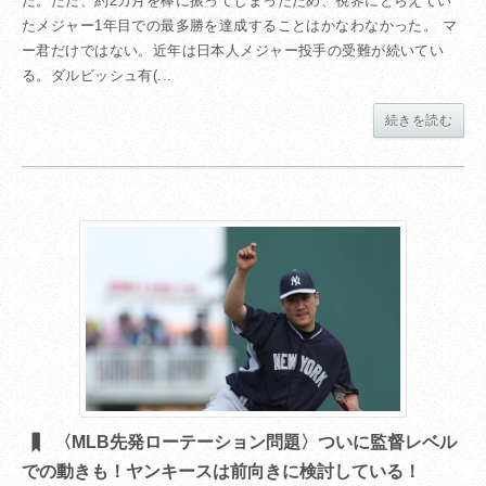
だ。ただ、約2カ月を棒に振ってしまったため、視界にとらえてい
たメジャー1年目での最多勝を達成することはかなわなかった。 マ
ー君だけではない。近年は日本人メジャー投手の受難が続いてい
る。ダルビッシュ有(...
続きを読む
〈MLB先発ローテーション問題〉ついに監督レベル
での動きも！ヤンキースは前向きに検討している！