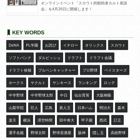
オンラインイベント「スカウト的観戦者カルト座談
会」を4月26日に開催します！
KEY WORDS
DeNA
PL学園
お詫び
イチロー
オリックス
スカウト
ソフトバンク
ダルビッシュ
ドラフト
ドラフト会議
ドラフト候補
ブルペンキャッチャー
プロ野球
ベイスターズ
ホークス
ヤクルト
ヤンキース
ランキング
ロッテ
中学野球
中学野球太郎
中日
仙台育英
大阪桐蔭
山梨学院
巨人
広島
新人王
日本ハム
明治大
森木
楽天
横浜
滞空時間
田中将大
甲子園
西武
訂正
選手名鑑
野球太郎
野球居酒屋
阪神
隠し玉
高校野球