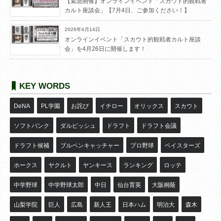
【緊急開催】オンラインイベント「スカウト的観戦者
カルト座談会」【7月4日、ご参加ください！】
2026年4月14日
オンラインイベント「スカウト的観戦者カルト座談
会」を4月26日に開催します！
KEY WORDS
DeNA
PL学園
お詫び
イチロー
オリックス
スカウト
ソフトバンク
ダルビッシュ
ドラフト
ドラフト会議
ドラフト候補
ブルペンキャッチャー
プロ野球
ベイスターズ
ホークス
ヤクルト
ヤンキース
ランキング
ロッテ
中学野球
中学野球太郎
中日
仙台育英
大阪桐蔭
山梨学院
巨人
広島
新人王
日本ハム
明治大
森木