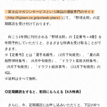
富士山マガジンサービスという雑誌の通販専門のサイ
ト
（http://fujisan.co.jp/pc/web-ytaro）
にて、『野球太郎』の定
期購読を受け付けております。
向こう1年間に刊行される『野球太郎』の【定番号＝4冊】を
年間予約していただくと、さまざまな特典を受け取ることがで
きます。
※【定番号】とは「選手名鑑号」（2月下旬発売）、「夏の高
校野球特集号」（6月中旬発売）、「ドラフト直前大特集号」
（9月下旬発売）、「ドラフト総決算号」（11月下旬発売）の
4誌。
※送料はすべて無料。
◎定期購読をすると、初回にもらえる【6大特典】
さらに、今、定期購読にお申し込みいただくと、下記の6つ