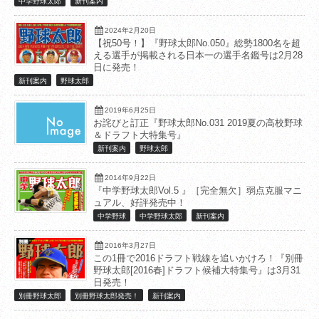
中学野球太郎
新刊案内
2024年2月20日
【祝50号！】『野球太郎No.050』総勢1800名を超
える選手が掲載される日本一の選手名鑑号は2月28
日に発売！
新刊案内
野球太郎
2019年6月25日
お詫びと訂正『野球太郎No.031 2019夏の高校野球
＆ドラフト大特集号』
新刊案内
野球太郎
2014年9月22日
『中学野球太郎Vol.5 』［完全無欠］弱点克服マニ
ュアル、好評発売中！
中学野球
中学野球太郎
新刊案内
2016年3月27日
この1冊で2016ドラフト戦線を追いかけろ！『別冊
野球太郎[2016春]ドラフト候補大特集号』は3月31
日発売！
別冊野球太郎
別冊野球太郎発売！
新刊案内