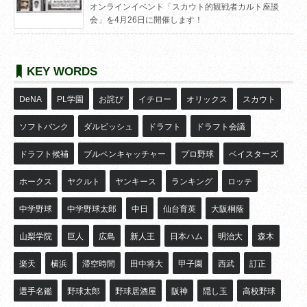
オンラインイベント「スカウト的観戦者カルト座談
会」を4月26日に開催します！
KEY WORDS
DeNA
PL学園
お詫び
イチロー
オリックス
スカウト
ソフトバンク
ダルビッシュ
ドラフト
ドラフト会議
ドラフト候補
ブルペンキャッチャー
プロ野球
ベイスターズ
ホークス
ヤクルト
ヤンキース
ランキング
ロッテ
中学野球
中学野球太郎
中日
仙台育英
大阪桐蔭
山梨学院
巨人
広島
新人王
日本ハム
明治大
森木
楽天
横浜
滞空時間
田中将大
甲子園
西武
訂正
選手名鑑
野球太郎
野球居酒屋
阪神
隠し玉
高校野球