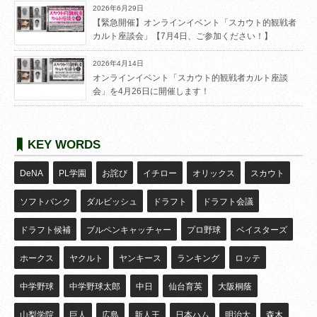
2026年6月29日
【緊急開催】オンラインイベント「スカウト的観戦者
カルト座談会」【7月4日、ご参加ください！】
2026年4月14日
オンラインイベント「スカウト的観戦者カルト座談
会」を4月26日に開催します！
KEY WORDS
DeNA
PL学園
お詫び
イチロー
オリックス
スカウト
ソフトバンク
ダルビッシュ
ドラフト
ドラフト会議
ドラフト候補
ブルペンキャッチャー
プロ野球
ベイスターズ
ホークス
ヤクルト
ヤンキース
ランキング
ロッテ
中学野球
中学野球太郎
中日
仙台育英
大阪桐蔭
山梨学院
巨人
広島
新人王
日本ハム
明治大
森木