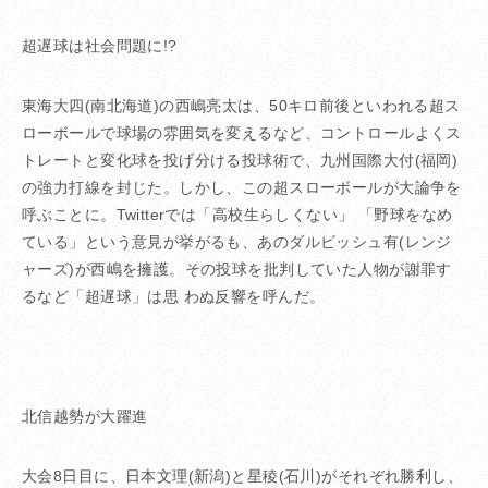
超遅球は社会問題に!?
東海大四(南北海道)の西嶋亮太は、50キロ前後といわれる超ス
ローボールで球場の雰囲気を変えるなど、コントロールよくス
トレートと変化球を投げ分ける投球術で、九州国際大付(福岡)
の強力打線を封じた。しかし、この超スローボールが大論争を
呼ぶことに。Twitterでは「高校生らしくない」 「野球をなめ
ている」という意見が挙がるも、あのダルビッシュ有(レンジ
ャーズ)が西嶋を擁護。その投球を批判していた人物が謝罪す
るなど「超遅球」は思 わぬ反響を呼んだ。
北信越勢が大躍進
大会8日目に、日本文理(新潟)と星稜(石川)がそれぞれ勝利し、