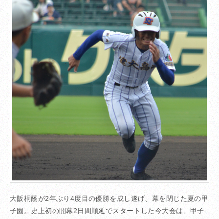
大阪桐蔭が2年ぶり4度目の優勝を成し遂げ、幕を閉じた夏の甲
子園。史上初の開幕2日間順延でスタートした今大会は、甲子