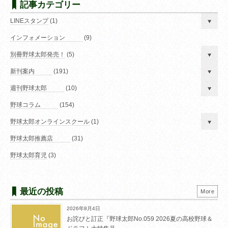
記事カテゴリー
LINEスタンプ
(1)
インフォメーション
(9)
別冊野球太郎発売！
(5)
新刊案内
(191)
週刊野球太郎
(10)
野球コラム
(154)
野球太郎オンラインスクール
(1)
野球太郎推薦店
(31)
野球太郎育児
(3)
最近の投稿
More
2026年8月4日
お詫びと訂正『野球太郎No.059 2026夏の高校野球＆