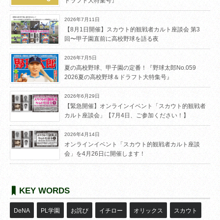
ドラフト大特集号』
2026年7月11日
【8月1日開催】スカウト的観戦者カルト座談会 第3
回〜甲子園直前に高校野球を語る夜
2026年7月5日
夏の高校野球、甲子園の定番！『野球太郎No.059
2026夏の高校野球＆ドラフト大特集号』
2026年6月29日
【緊急開催】オンラインイベント「スカウト的観戦者
カルト座談会」【7月4日、ご参加ください！】
2026年4月14日
オンラインイベント「スカウト的観戦者カルト座談
会」を4月26日に開催します！
KEY WORDS
DeNA
PL学園
お詫び
イチロー
オリックス
スカウト