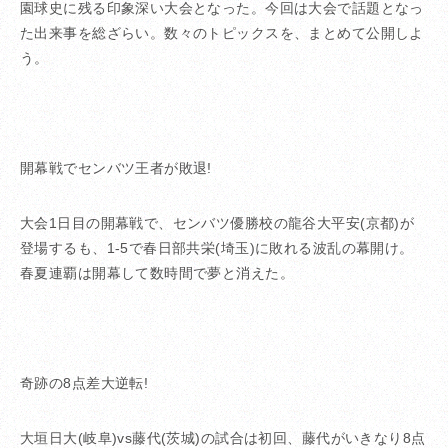
園球史に残る印象深い大会となった。今回は大会で話題となっ
た出来事を総ざらい。数々のトピックスを、まとめて公開しよ
う。
開幕戦でセンバツ王者が敗退!
大会1日目の開幕戦で、センバツ優勝校の龍谷大平安(京都)が
登場するも、1-5で春日部共栄(埼玉)に敗れる波乱の幕開け。
春夏連覇は開幕して数時間で夢と消えた。
奇跡の8点差大逆転!
大垣日大(岐阜)vs藤代(茨城)の試合は初回、藤代がいきなり8点