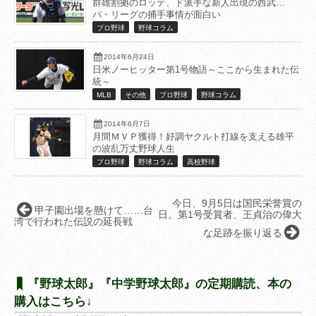
群雄割拠のロッテ、ド派手な新人出現の西武…
パ・リーグの捕手事情が面白い
プロ野球
野球コラム
2014年6月24日
日米ノーヒッター第1号物語～ここから生まれた伝
統～
MLB
その他
プロ野球
野球コラム
2014年6月7日
月間ＭＶＰ獲得！好調ヤクルト打線を支える雄平
の波乱万丈野球人生
プロ野球
野球コラム
高校野球
今日、9月5日は国民栄誉賞の
甲子園出場を懸けて……台
日。第1号受賞者、王貞治の偉大
湾で行われた伝説の延長戦
な足跡を振り返る
『野球太郎』『中学野球太郎』の定期購読、本の
購入はこちら↓