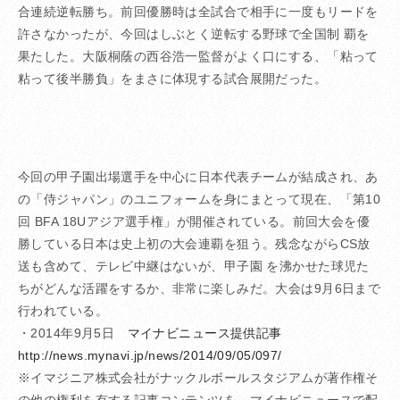
合連続逆転勝ち。前回優勝時は全試合で相手に一度もリードを
許さなかったが、今回はしぶとく逆転する野球で全国制 覇を
果たした。大阪桐蔭の西谷浩一監督がよく口にする、「粘って
粘って後半勝負」をまさに体現する試合展開だった。
今回の甲子園出場選手を中心に日本代表チームが結成され、あ
の「侍ジャパン」のユニフォームを身にまとって現在、「第10
回 BFA 18Uアジア選手権」が開催されている。前回大会を優
勝している日本は史上初の大会連覇を狙う。残念ながらCS放
送も含めて、テレビ中継はないが、甲子園 を沸かせた球児た
ちがどんな活躍をするか、非常に楽しみだ。大会は9月6日まで
行われている。
・2014年9月5日
マイナビニュース提供記事
http://news.mynavi.jp/news/2014/09/05/097/
※イマジニア株式会社がナックルボールスタジアムが著作権そ