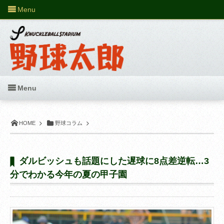
Menu
Menu
HOME
野球コラム
ダルビッシュも話題にした遅球に8点差逆転…3
分でわかる今年の夏の甲子園