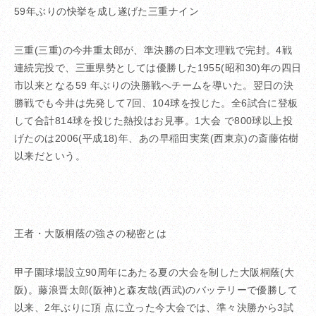
59年ぶりの快挙を成し遂げた三重ナイン
三重(三重)の今井重太郎が、準決勝の日本文理戦で完封。4戦
連続完投で、三重県勢としては優勝した1955(昭和30)年の四日
市以来となる59 年ぶりの決勝戦へチームを導いた。翌日の決
勝戦でも今井は先発して7回、104球を投じた。全6試合に登板
して合計814球を投じた熱投はお見事。1大会 で800球以上投
げたのは2006(平成18)年、あの早稲田実業(西東京)の斎藤佑樹
以来だという。
王者・大阪桐蔭の強さの秘密とは
甲子園球場設立90周年にあたる夏の大会を制した大阪桐蔭(大
阪)。藤浪晋太郎(阪神)と森友哉(西武)のバッテリーで優勝して
以来、2年ぶりに頂 点に立った今大会では、準々決勝から3試