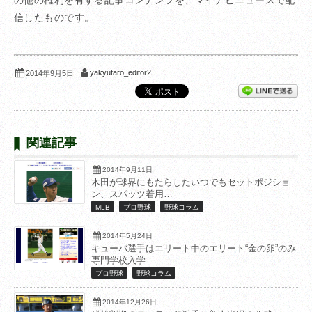
の他の権利を有する記事コンテンツを、マイナビニュースで配
信したものです。
yakyutaro_editor2
2014年9月5日
関連記事
2014年9月11日
木田が球界にもたらしたいつでもセットポジショ
ン、スパッツ着用…
MLB
プロ野球
野球コラム
2014年5月24日
キューバ選手はエリート中のエリート“金の卵”のみ
専門学校入学
プロ野球
野球コラム
2014年12月26日