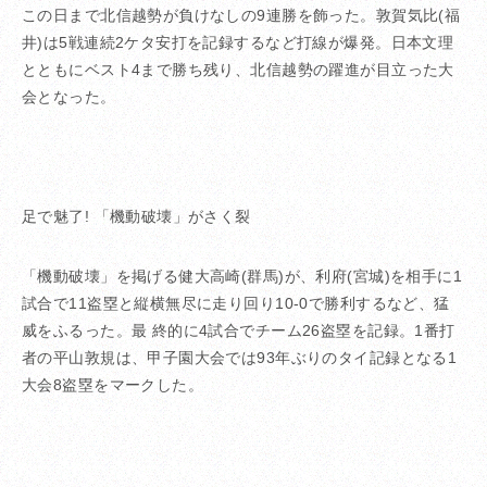
この日まで北信越勢が負けなしの9連勝を飾った。敦賀気比(福
井)は5戦連続2ケタ安打を記録するなど打線が爆発。日本文理
とともにベスト4まで勝ち残り、北信越勢の躍進が目立った大
会となった。
足で魅了! 「機動破壊」がさく裂
「機動破壊」を掲げる健大高崎(群馬)が、利府(宮城)を相手に1
試合で11盗塁と縦横無尽に走り回り10-0で勝利するなど、猛
威をふるった。最 終的に4試合でチーム26盗塁を記録。1番打
者の平山敦規は、甲子園大会では93年ぶりのタイ記録となる1
大会8盗塁をマークした。