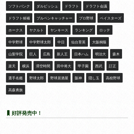
ソフトバンク
ダルビッシュ
ドラフト
ドラフト会議
ドラフト候補
ブルペンキャッチャー
プロ野球
ベイスターズ
ホークス
ヤクルト
ヤンキース
ランキング
ロッテ
中学野球
中学野球太郎
中日
仙台育英
大阪桐蔭
山梨学院
巨人
広島
新人王
日本ハム
明治大
森木
楽天
横浜
滞空時間
田中将大
甲子園
西武
訂正
選手名鑑
野球太郎
野球居酒屋
阪神
隠し玉
高校野球
高森勇旗
好評発売中！