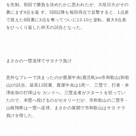
を先制。初回で勝負を決めたかに思われたが、大垣日大がその
裏にまず4点を返 す。5回以降も毎回得点で反撃すると、1点差
で迎えた8回裏に3点を奪ってついに12-10と逆転。最大8点差
をひっくり返した仰天の試合となった。
まさかの一塁送球でサヨナラ負け
意外なプレーで決まったのが鹿屋中央(鹿児島)vs市和歌山(和歌
山)の試合。延長12回裏、鹿屋中央は1死一、三塁で、打者・米
澤佑弥の打球はセ カンドへ。三塁走者がスタートを切ってい
たので、本塁へ投げるのがセオリーだが、市和歌山の二塁手・
山根翔希は一塁へ送球。まさかの展開で市和歌山はサヨ ナラ
負けを喫した。