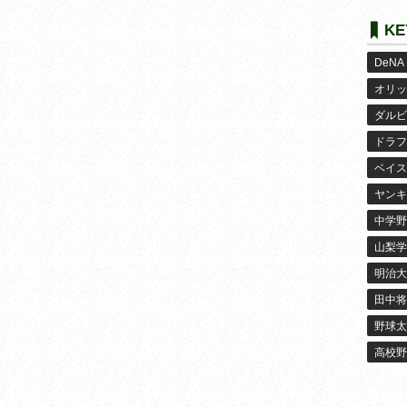
KE
DeNA
オリッ
ダルビ
ドラフ
ベイス
ヤンキ
中学野
山梨学
明治大
田中将
野球太
高校野