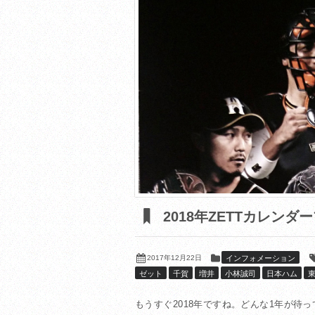
2018年ZETTカレンダ
2017年12月22日
インフォメーション
ゼット
千賀
増井
小林誠司
日本ハム
もうすぐ2018年ですね。どんな1年が待