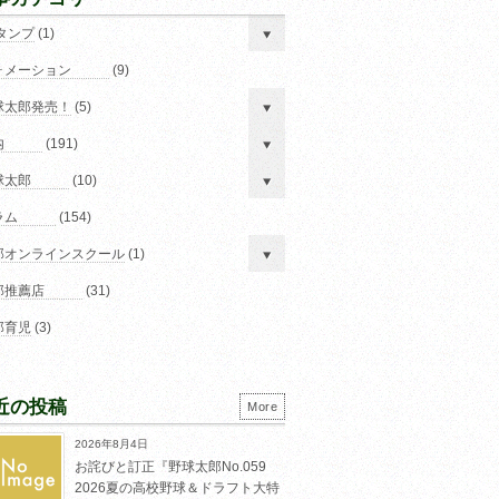
スタンプ
(1)
ォメーション
(9)
球太郎発売！
(5)
内
(191)
球太郎
(10)
ラム
(154)
郎オンラインスクール
(1)
郎推薦店
(31)
郎育児
(3)
近の投稿
More
2026年8月4日
お詫びと訂正『野球太郎No.059
2026夏の高校野球＆ドラフト大特