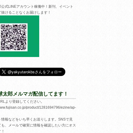
郎公式LINEアカウント稼働中！新刊、イベント
ど抜けることなくお届けします！
球太郎メルマガ配信してます！
URLより登録してください。
/www.fujisan.co.jp/product/1281694796/ezine/ap-
ト情報などをいち早くお送りします。SNSで見
ても、メールで確実に情報を確認したい方にオス
す！