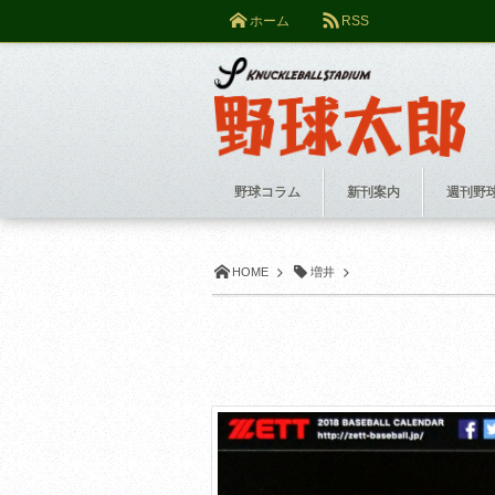
ホーム
RSS
野球コラム
新刊案内
週刊野
HOME
増井