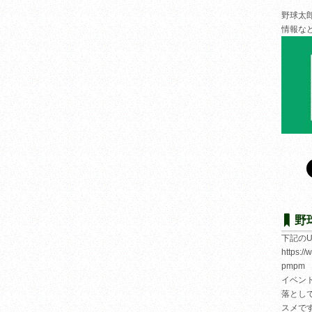
野球太
情報な
野
下記の
https:/
pmpm
イベン
落とし
スメで