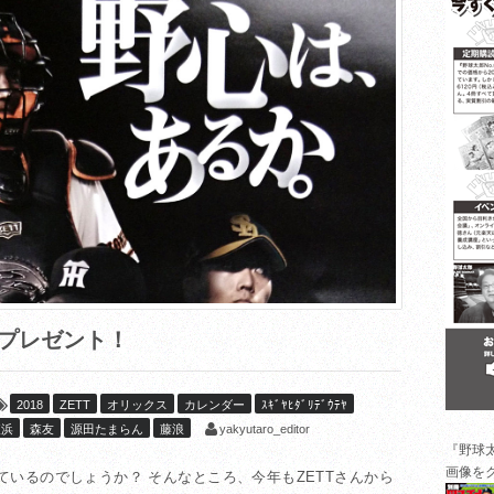
ープレゼント！
2018
ZETT
オリックス
カレンダー
ｽｷﾞﾔﾋﾀﾞﾘﾃﾞｳﾃﾔ
yakyutaro_editor
東浜
森友
源田たまらん
藤浪
『野球
画像を
っているのでしょうか？ そんなところ、今年もZETTさんから