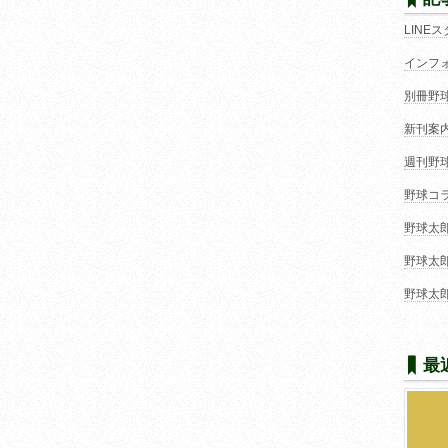
LINE
インフ
別冊野
新刊案
週刊野
野球コ
野球太
野球太
野球太
最