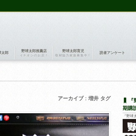
野球太郎推薦店
野球太郎育児
球太郎
読者アンケート
イチオシのお店！
取材協力家族募集中！
アーカイブ : 増井 タグ
『
期購
『野球