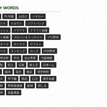
Y WORDS
PL学園
お詫び
イチロー
クス
スカウト
ソフトバンク
ッシュ
ドラフト
ドラフト会議
ト候補
ブルペンキャッチャー
プロ野球
ターズ
ホークス
ヤクルト
ース
ランキング
ロッテ
中学野球
球太郎
中日
仙台育英
大阪桐蔭
院
巨人
広島
新人王
日本ハム
森木
楽天
横浜
滞空時間
大
甲子園
西武
訂正
選手名鑑
郎
野球居酒屋
阪神
隠し玉
球
高森勇旗