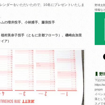
カレンダーをいただいたので、10名にプレゼントいたしま
野球太
情報な
…
ハムの増井投手、小林捕手、藤浪投手
、植村美奈子投手（ともに京都フローラ）、磯崎由加里
ライア）
野
下記の
https:/
pmpm
イベン
落とし
スメで