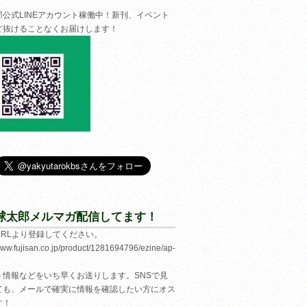
郎公式LINEアカウント稼働中！新刊、イベント
ど抜けることなくお届けします！
球太郎メルマガ配信してます！
URLより登録してください。
/www.fujisan.co.jp/product/1281694796/ezine/ap-
ト情報などをいち早くお送りします。SNSで見
ても、メールで確実に情報を確認したい方にオス
す！