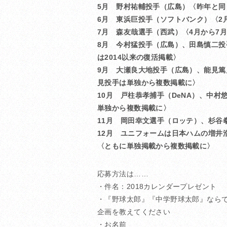
5月 野村祐輔投手（広島）〈昨年と同
6月 東浜巨投手（ソフトバンク）〈2
7月 森友哉選手（西武）〈4月から7
8月 今村猛投手（広島）、田島慎二投
は2014以来の復活掲載〉
9月 大瀬良大地投手（広島）、能見篤
見投手は単独から複数掲載に〉
10月 戸柱恭孝捕手（DeNA）、中
単独から複数掲載に〉
11月 岡田幸文選手（ロッテ）、杉谷
12月 ユニフォームは日本ハムの増井
〈ともに単独掲載から複数掲載に〉
応募方法は……
・件名：2018カレンダープレゼント
・『野球太郎』『中学野球太郎』ならで
企画を教えてください
・お名前