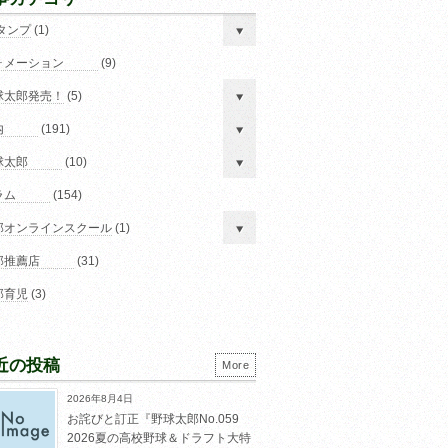
スタンプ
(1)
ォメーション
(9)
球太郎発売！
(5)
内
(191)
球太郎
(10)
ラム
(154)
郎オンラインスクール
(1)
郎推薦店
(31)
郎育児
(3)
近の投稿
More
2026年8月4日
お詫びと訂正『野球太郎No.059
2026夏の高校野球＆ドラフト大特