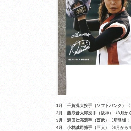
1月 千賀滉大投手（ソフトバンク）〈
2月
藤浪晋太郎投手（阪神）〈3月か
3月 源田壮亮選手（西武）
〈新登場！
4月 小林誠司捕手（巨人）〈6月から