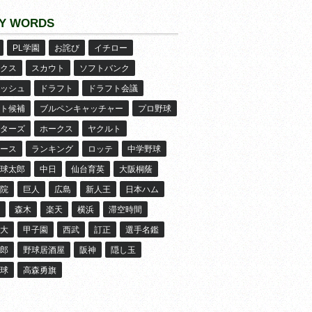
Y WORDS
PL学園
お詫び
イチロー
クス
スカウト
ソフトバンク
ッシュ
ドラフト
ドラフト会議
ト候補
ブルペンキャッチャー
プロ野球
ターズ
ホークス
ヤクルト
ース
ランキング
ロッテ
中学野球
球太郎
中日
仙台育英
大阪桐蔭
院
巨人
広島
新人王
日本ハム
森木
楽天
横浜
滞空時間
大
甲子園
西武
訂正
選手名鑑
郎
野球居酒屋
阪神
隠し玉
球
高森勇旗