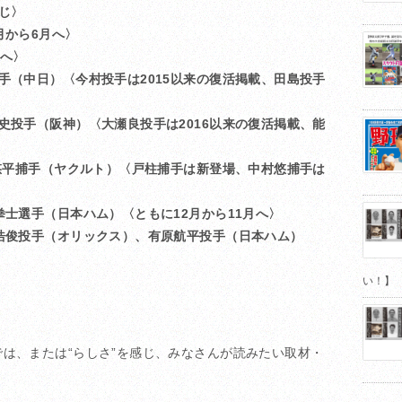
じ〉
月から6月へ〉
月へ〉
手（中日）〈今村投手は2015以来の復活掲載、田島投手
史投手（阪神）〈大瀬良投手は2016以来の復活掲載、能
村悠平捕手（ヤクルト）〈戸柱捕手は新登場、中村悠捕手は
拳士選手（日本ハム）〈ともに12月から11月へ〉
浩俊投手（オリックス）、有原航平投手（日本ハム）
い！】
は、または“らしさ”を感じ、みなさんが読みたい取材・