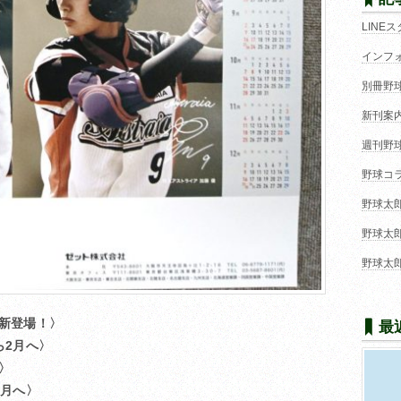
LINE
インフ
別冊野
新刊案
週刊野
野球コ
野球太
野球太
野球太
新登場！〉
最
ら2月へ〉
〉
4月へ〉