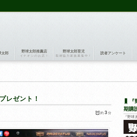
野球太郎推薦店
野球太郎育児
球太郎
読者アンケート
イチオシのお店！
取材協力家族募集中！
ダープレゼント！
『
期購
3
約
分
『野球