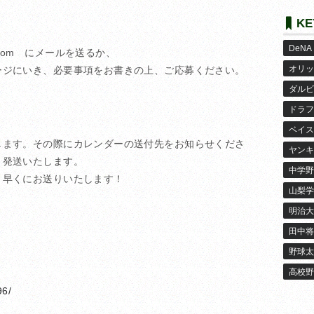
KE
DeNA
ium.com にメールを送るか、
オリッ
ージにいき、必要事項をお書きの上、ご応募ください。
ダルビ
ドラフ
ベイス
します。その際にカレンダーの送付先をお知らせくださ
ヤンキ
り発送いたします。
中学野
く早くにお送りいたします！
山梨学
明治大
田中将
野球太
高校野
96/