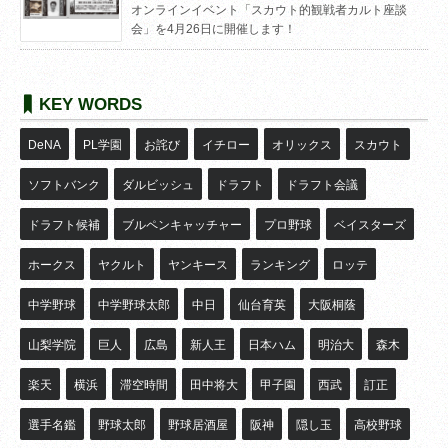
オンラインイベント「スカウト的観戦者カルト座談
会」を4月26日に開催します！
KEY WORDS
DeNA
PL学園
お詫び
イチロー
オリックス
スカウト
ソフトバンク
ダルビッシュ
ドラフト
ドラフト会議
ドラフト候補
ブルペンキャッチャー
プロ野球
ベイスターズ
ホークス
ヤクルト
ヤンキース
ランキング
ロッテ
中学野球
中学野球太郎
中日
仙台育英
大阪桐蔭
山梨学院
巨人
広島
新人王
日本ハム
明治大
森木
楽天
横浜
滞空時間
田中将大
甲子園
西武
訂正
選手名鑑
野球太郎
野球居酒屋
阪神
隠し玉
高校野球