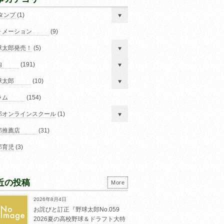
スタンプ
(1)
ォメーション
(9)
球太郎発売！
(5)
内
(191)
球太郎
(10)
ラム
(154)
郎オンラインスクール
(1)
郎推薦店
(31)
郎育児
(3)
近の投稿
More
2026年8月4日
お詫びと訂正『野球太郎No.059
2026夏の高校野球＆ドラフト大特