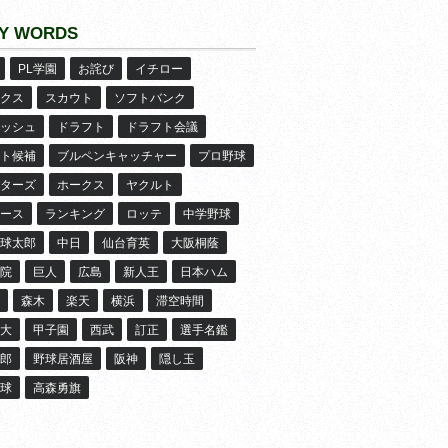
Y WORDS
PL学園
お詫び
イチロー
クス
スカウト
ソフトバンク
ッシュ
ドラフト
ドラフト会議
ト候補
ブルペンキャッチャー
プロ野球
ターズ
ホークス
ヤクルト
ース
ランキング
ロッテ
中学野球
球太郎
中日
仙台育英
大阪桐蔭
院
巨人
広島
新人王
日本ハム
森木
楽天
横浜
滞空時間
大
甲子園
西武
訂正
選手名鑑
郎
野球居酒屋
阪神
隠し玉
球
高森勇旗