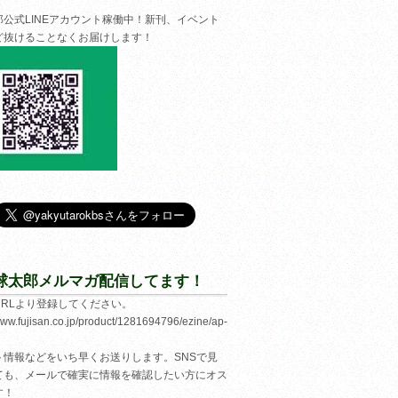
郎公式LINEアカウント稼働中！新刊、イベント
ど抜けることなくお届けします！
球太郎メルマガ配信してます！
URLより登録してください。
/www.fujisan.co.jp/product/1281694796/ezine/ap-
ト情報などをいち早くお送りします。SNSで見
ても、メールで確実に情報を確認したい方にオス
す！