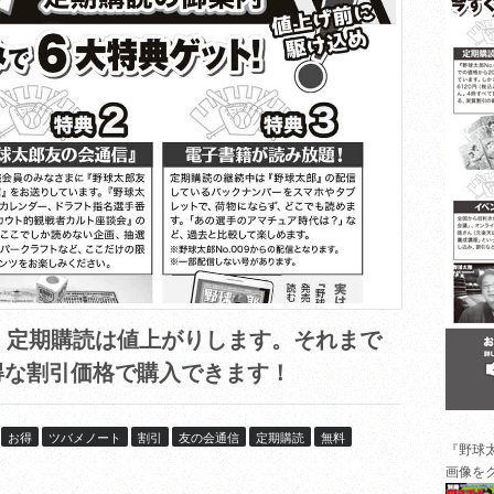
』定期購読は値上がりします。それまで
得な割引価格で購入できます！
お得
ツバメノート
割引
友の会通信
定期購読
無料
『野球
画像を