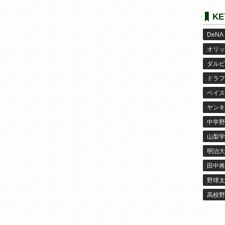
KE
DeNA
オリッ
ダルビ
ドラフ
ベイス
ヤンキ
中学野
山梨学
明治大
田中将
野球太
高校野