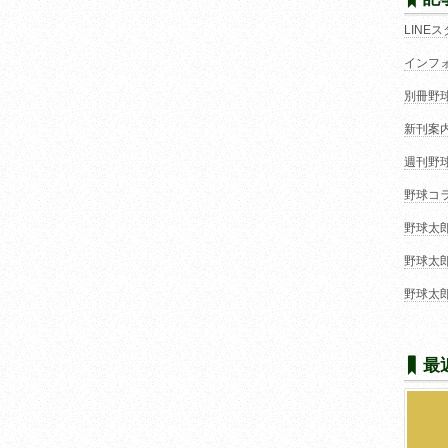
LINE
インフ
別冊野
新刊案
週刊野
野球コ
野球太
野球太
野球太
最