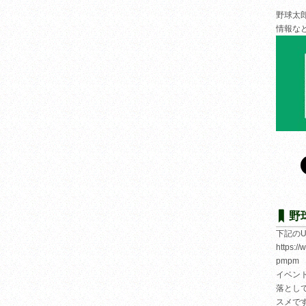
野球太
情報な
野
下記の
https:/
pmpm
イベン
落とし
スメで