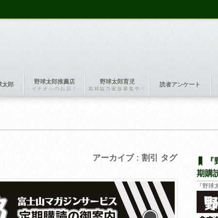
野球太郎推薦店
野球太郎育児
球太郎
読者アンケート
イチオシのお店！
取材協力家族募集中！
アーカイブ : 割引 タグ
『
期購
『野球