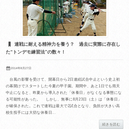
連戦に耐える精神力を養う？ 過去に実際に存在し
た“トンデモ練習法”の数々！
2014年8月27日
台風の影響を受けて、開幕日から2日連続試合中止という史上初
の幕開けでスタートした今夏の甲子園。期間中、あと1日でも雨天
中止になると、昨夏から導入された「休養日」がなくなる事態にな
る可能性があった。 しかし、無事に8月23日（土）は「休養日」
が確保された。これで連戦は最大で2試合となり、負担が大きい高
校生投手には大切な休養日...
続きを読む