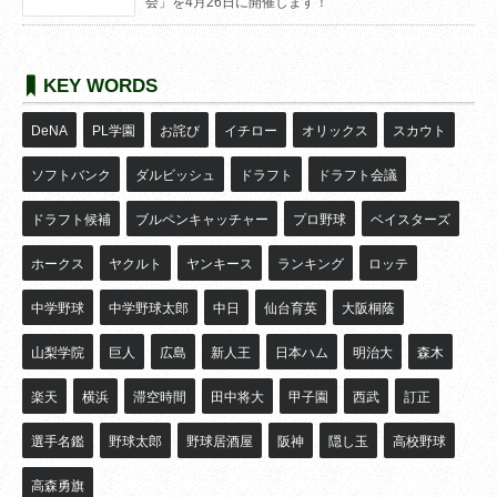
会」を4月26日に開催します！
KEY WORDS
DeNA
PL学園
お詫び
イチロー
オリックス
スカウト
ソフトバンク
ダルビッシュ
ドラフト
ドラフト会議
ドラフト候補
ブルペンキャッチャー
プロ野球
ベイスターズ
ホークス
ヤクルト
ヤンキース
ランキング
ロッテ
中学野球
中学野球太郎
中日
仙台育英
大阪桐蔭
山梨学院
巨人
広島
新人王
日本ハム
明治大
森木
楽天
横浜
滞空時間
田中将大
甲子園
西武
訂正
選手名鑑
野球太郎
野球居酒屋
阪神
隠し玉
高校野球
高森勇旗