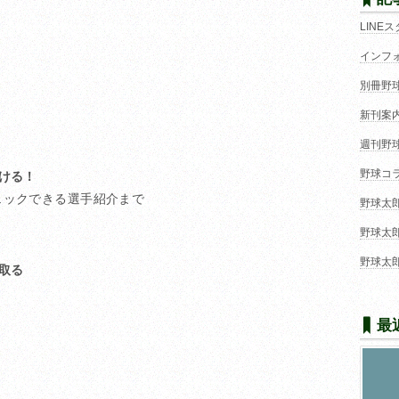
LINE
インフ
別冊野
新刊案
週刊野
野球コ
ける！
ェックできる選手紹介まで
野球太
野球太
野球太
取る
最