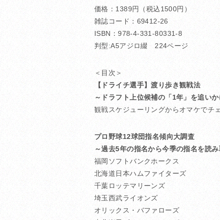
価格：1389円（税込1500円）
雑誌コード：69412-26
ISBN：978-4-331-80331-8
判型:A5アジロ綴 224ページ
＜目次＞
【ドライチ選手】渡り歩き観戦法
～ドラフト上位候補の「1年」を追いか
観戦スケジューリングからオマケでチ
プロ野球12球団指名傾向大調査
～過去5年の指名から今季の指名を読み
福岡ソフトバンクホークス
北海道日本ハムファイターズ
千葉ロッテマリーンズ
埼玉西武ライオンズ
オリックス・バファローズ