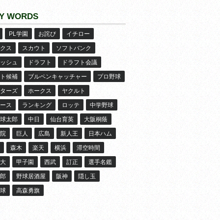
Y WORDS
PL学園
お詫び
イチロー
クス
スカウト
ソフトバンク
ッシュ
ドラフト
ドラフト会議
ト候補
ブルペンキャッチャー
プロ野球
ターズ
ホークス
ヤクルト
ース
ランキング
ロッテ
中学野球
球太郎
中日
仙台育英
大阪桐蔭
院
巨人
広島
新人王
日本ハム
森木
楽天
横浜
滞空時間
大
甲子園
西武
訂正
選手名鑑
郎
野球居酒屋
阪神
隠し玉
球
高森勇旗