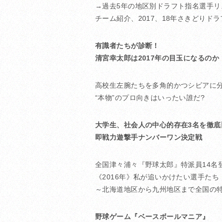
→過去5年の地区別ドラフト指名選手
チーム紹介、2017、18年さきどり
有識者たちが診断！
清宮幸太郎は2017年の目玉になるのか
高校生左腕たちを多角的かつシビアに
“本物”のプロ向きはいったい誰だ?
大学生、社会人の中心的存在3名を徹底比
即戦力遊撃手ナンバーワン決定戦
全国津々浦々『野球太郎』特派員14名登
《2016年》私が追いかけたい選手たち
～北海道地区から九州地区まで全国の
野球ゲーム『ベースボールマニア』