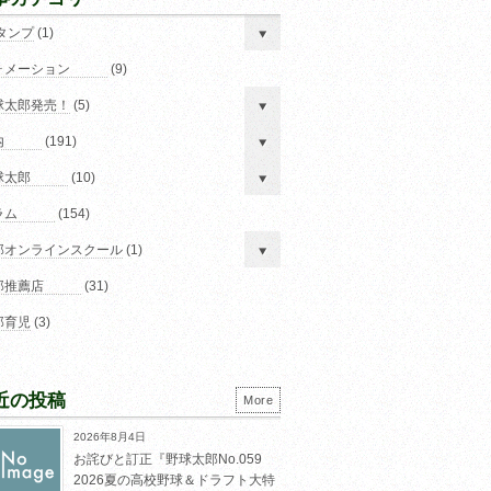
スタンプ
(1)
ォメーション
(9)
球太郎発売！
(5)
内
(191)
球太郎
(10)
ラム
(154)
郎オンラインスクール
(1)
郎推薦店
(31)
郎育児
(3)
近の投稿
More
2026年8月4日
お詫びと訂正『野球太郎No.059
2026夏の高校野球＆ドラフト大特