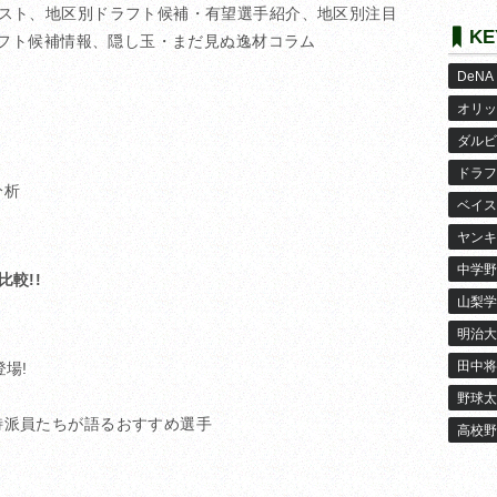
リスト、地区別ドラフト候補・有望選手紹介、地区別注目
KE
ドラフト候補情報、隠し玉・まだ見ぬ逸材コラム
DeNA
オリッ
ダルビ
ドラフ
分析
ベイス
ヤンキ
中学野
較!!
山梨学
明治大
田中将
場!
野球太
特派員たちが語るおすすめ選手
高校野