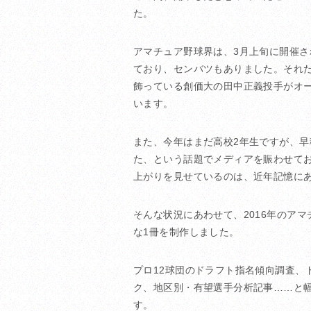
た。
アマチュア野球界は、3月上旬に開催
ており、センバツもありました。それ
飾っている創価大の田中正義投手がオ
います。
また、今年はまだ高校2年生ですが、
た、という話題でメディアを賑わせて
上がりを見せているのは、近年記憶に
そんな状況にあわせて、2016年のア
な1冊を制作しました。
プロ12球団のドラフト指名傾向調査、
ク、地区別・有望選手分析記事……と
す。