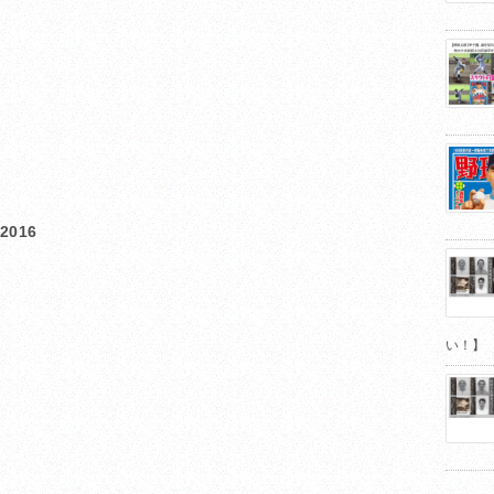
016
い！】