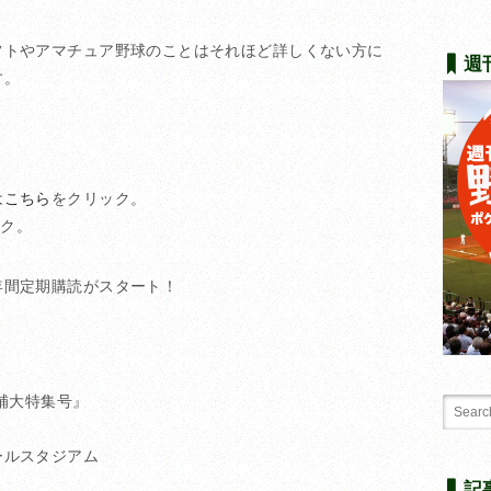
フトやアマチュア野球のことはそれほど詳しくない方に
週
す。
はこちら
をクリック。
ック。
年間定期購読がスタート！
補大特集号』
ールスタジアム
記