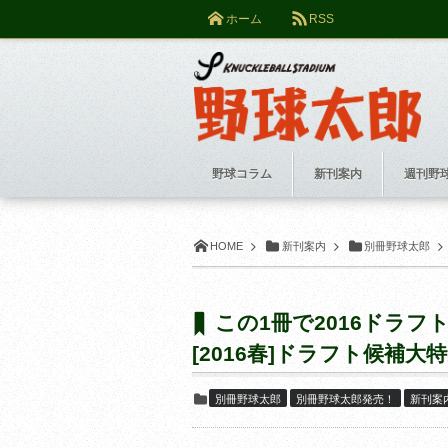
ホーム
RSS
野球コラム
新刊案内
週刊野
HOME
新刊案内
別冊野球太郎
この1冊で2016ドラ
[2016春]ドラフト候補大
別冊野球太郎
別冊野球太郎発売！
新刊案