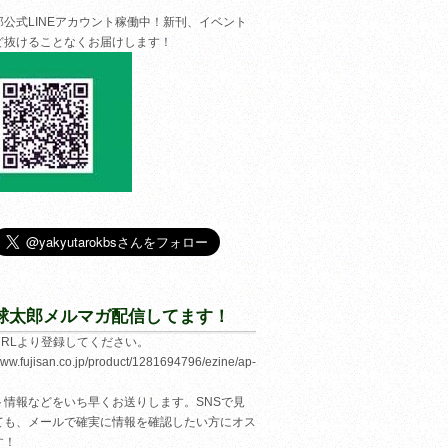
郎公式LINEアカウント稼働中！新刊、イベント
ど抜けることなくお届けします！
球太郎メルマガ配信してます！
URLより登録してください。
/www.fujisan.co.jp/product/1281694796/ezine/ap-
ト情報などをいち早くお送りします。SNSで見
ても、メールで確実に情報を確認したい方にオス
す！