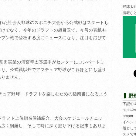
野球太
情報な
された社会人野球のスポニチ大会から公式戦はスタートし
だけでなく、今年のドラフトの超目玉で、今号の表紙も
ープン戦で登板する度にニュースになり、注目を浴びて
早稲田実業の清宮幸太郎選手がセンターにコンバートし
おり、公式戦以外でアマチュア野球がこれほどにも盛り
ありません。
マチュア野球、ドラフトを楽しむための指南書になるよう
野
下記の
https:/
pmpm
ドラフト上位指名候補紹介、大会スケジュールチェッ
イベン
幅広く網羅し、そして時に深く掘り下げる記事もありま
落とし
スメで