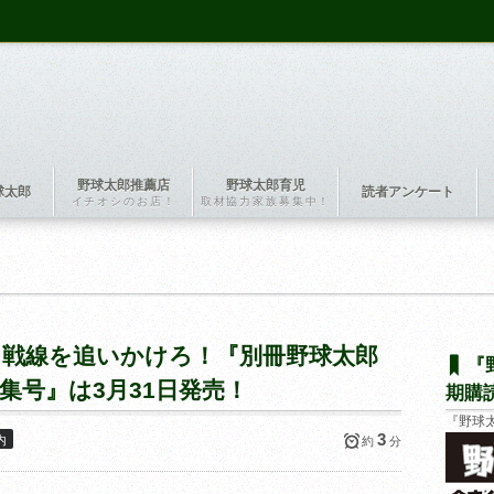
野球太郎推薦店
野球太郎育児
球太郎
読者アンケート
イチオシのお店！
取材協力家族募集中！
フト戦線を追いかけろ！『別冊野球太郎
『
特集号』は3月31日発売！
期購
『野球
3
内
約
分