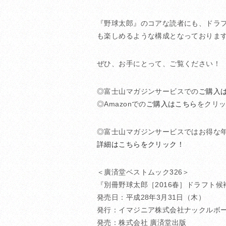
『野球太郎』のコアな読者にも、ドラ
も楽しめるような構成となっておりま
ぜひ、お手にとって、ご覧ください！
◎富士山マガジンサービスでの
ご購入
◎Amazonでの
ご購入はこちら
をクリ
◎富士山マガジンサービスではお得な
詳細はこちらをクリック！
＜廣済堂ベストムック326＞
『別冊野球太郎［2016春］ドラフト候
発売日：平成28年3月31日（木）
発行：イマジニア株式会社ナックルボ
発売：株式会社 廣済堂出版