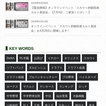
2026年6月29日
【緊急開催】オンラインイベント「スカウト的観戦者
カルト座談会」【7月4日、ご参加ください！】
2026年4月14日
オンラインイベント「スカウト的観戦者カルト座談
会」を4月26日に開催します！
KEY WORDS
DeNA
PL学園
お詫び
イチロー
オリックス
スカウト
ソフトバンク
ダルビッシュ
ドラフト
ドラフト会議
ドラフト候補
ブルペンキャッチャー
プロ野球
ベイスターズ
ホークス
ヤクルト
ヤンキース
ランキング
ロッテ
中学野球
中学野球太郎
中日
仙台育英
大阪桐蔭
山梨学院
巨人
広島
新人王
日本ハム
明治大
森木