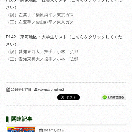
さい）
（誤）左翼手／柴原純平／東京ガス
（正）左翼手／柴山純平／東京ガス
け
P142 東海地区・大学生リスト（こちらをクリックしてくだ
さい）
（誤）愛知東邦大／投手／小林 弘都
（正）愛知東邦大／投手／小林 弘郁
け
yakyutaro_editor2
2016年4月7日
関連記事
2022年3月27日