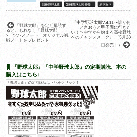
別冊野球太郎
別冊野球太郎発売！
新刊案内
『中学野球太郎Vol.11〜誰が何
『野球太郎』を定期購読す
と言おうと甲子園に行きた
ると、もれなく「野球太郎」
い！〜中学から始まる高校野球
×「ツバメノート」オリジナル観
へのチャンスメーク』 （5月28
戦ノートをプレゼント！
日発売！）
『野球太郎』『中学野球太郎』の定期購読、本の
購入はこちら↓
『野球太郎』の定期購読は下記をクリック！