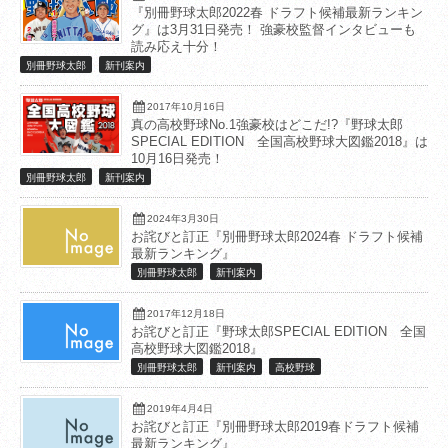
『別冊野球太郎2022春 ドラフト候補最新ランキン
グ』は3月31日発売！ 強豪校監督インタビューも
読み応え十分！
別冊野球太郎
新刊案内
2017年10月16日
真の高校野球No.1強豪校はどこだ!?『野球太郎
SPECIAL EDITION 全国高校野球大図鑑2018』は
10月16日発売！
別冊野球太郎
新刊案内
2024年3月30日
お詫びと訂正『別冊野球太郎2024春 ドラフト候補
最新ランキング』
別冊野球太郎
新刊案内
2017年12月18日
お詫びと訂正『野球太郎SPECIAL EDITION 全国
高校野球大図鑑2018』
別冊野球太郎
新刊案内
高校野球
2019年4月4日
お詫びと訂正『別冊野球太郎2019春ドラフト候補
最新ランキング』