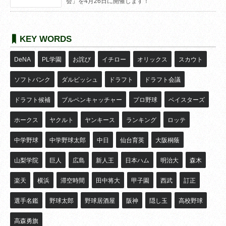
会」を4月26日に開催します！
KEY WORDS
DeNA
PL学園
お詫び
イチロー
オリックス
スカウト
ソフトバンク
ダルビッシュ
ドラフト
ドラフト会議
ドラフト候補
ブルペンキャッチャー
プロ野球
ベイスターズ
ホークス
ヤクルト
ヤンキース
ランキング
ロッテ
中学野球
中学野球太郎
中日
仙台育英
大阪桐蔭
山梨学院
巨人
広島
新人王
日本ハム
明治大
森木
楽天
横浜
滞空時間
田中将大
甲子園
西武
訂正
選手名鑑
野球太郎
野球居酒屋
阪神
隠し玉
高校野球
高森勇旗