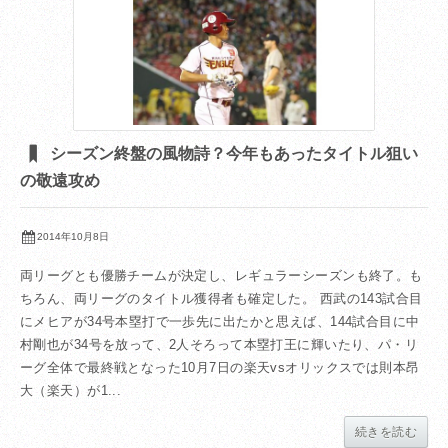
シーズン終盤の風物詩？今年もあったタイトル狙い
の敬遠攻め
2014年10月8日
両リーグとも優勝チームが決定し、レギュラーシーズンも終了。も
ちろん、両リーグのタイトル獲得者も確定した。 西武の143試合目
にメヒアが34号本塁打で一歩先に出たかと思えば、144試合目に中
村剛也が34号を放って、2人そろって本塁打王に輝いたり、パ・リ
ーグ全体で最終戦となった10月7日の楽天vsオリックスでは則本昂
大（楽天）が1...
続きを読む