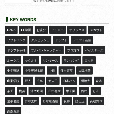
会」を4月26日に開催します！
KEY WORDS
DeNA
PL学園
お詫び
イチロー
オリックス
スカウト
ソフトバンク
ダルビッシュ
ドラフト
ドラフト会議
ドラフト候補
ブルペンキャッチャー
プロ野球
ベイスターズ
ホークス
ヤクルト
ヤンキース
ランキング
ロッテ
中学野球
中学野球太郎
中日
仙台育英
大阪桐蔭
山梨学院
巨人
広島
新人王
日本ハム
明治大
森木
楽天
横浜
滞空時間
田中将大
甲子園
西武
訂正
選手名鑑
野球太郎
野球居酒屋
阪神
隠し玉
高校野球
高森勇旗