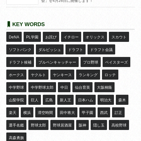
会」を4月26日に開催します！
KEY WORDS
DeNA
PL学園
お詫び
イチロー
オリックス
スカウト
ソフトバンク
ダルビッシュ
ドラフト
ドラフト会議
ドラフト候補
ブルペンキャッチャー
プロ野球
ベイスターズ
ホークス
ヤクルト
ヤンキース
ランキング
ロッテ
中学野球
中学野球太郎
中日
仙台育英
大阪桐蔭
山梨学院
巨人
広島
新人王
日本ハム
明治大
森木
楽天
横浜
滞空時間
田中将大
甲子園
西武
訂正
選手名鑑
野球太郎
野球居酒屋
阪神
隠し玉
高校野球
高森勇旗