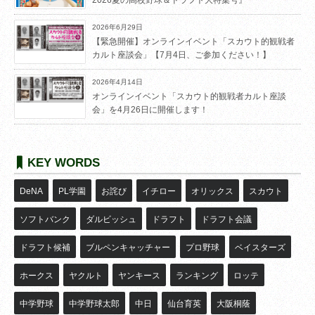
2026夏の高校野球＆ドラフト大特集号』
2026年6月29日
【緊急開催】オンラインイベント「スカウト的観戦者
カルト座談会」【7月4日、ご参加ください！】
2026年4月14日
オンラインイベント「スカウト的観戦者カルト座談
会」を4月26日に開催します！
KEY WORDS
DeNA
PL学園
お詫び
イチロー
オリックス
スカウト
ソフトバンク
ダルビッシュ
ドラフト
ドラフト会議
ドラフト候補
ブルペンキャッチャー
プロ野球
ベイスターズ
ホークス
ヤクルト
ヤンキース
ランキング
ロッテ
中学野球
中学野球太郎
中日
仙台育英
大阪桐蔭