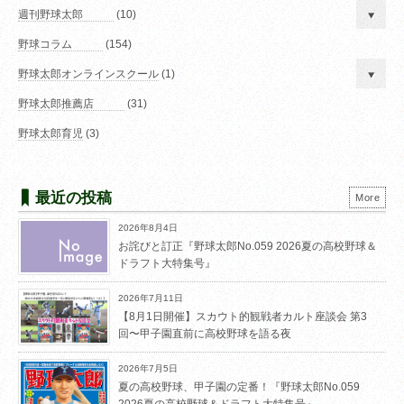
週刊野球太郎
(10)
野球コラム
(154)
野球太郎オンラインスクール
(1)
野球太郎推薦店
(31)
野球太郎育児
(3)
最近の投稿
More
2026年8月4日
お詫びと訂正『野球太郎No.059 2026夏の高校野球＆
ドラフト大特集号』
2026年7月11日
【8月1日開催】スカウト的観戦者カルト座談会 第3
回〜甲子園直前に高校野球を語る夜
2026年7月5日
夏の高校野球、甲子園の定番！『野球太郎No.059