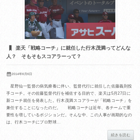
楽天「戦略コーチ」に就任した行木茂満ってどんな
人？ そもそもスコアラーって？
2014年6月6日
星野仙一監督の病気療養に伴い、監督代行に就任した佐藤義則投
手コーチ。その佐藤監督代行を補佐する目的で、楽天は5月27日に
新コーチ就任を発表した。行木茂満スコアラーが「戦略コーチ」を
兼任することになったのだ。 戦略コーチは近年、各チームで重
要性を増しているポジションだ。そんな中、この人事が画期的なの
は、行木コーチにプロ野球...
続きを読む