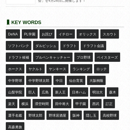
会」を4月26日に開催します！
KEY WORDS
DeNA
PL学園
お詫び
イチロー
オリックス
スカウト
ソフトバンク
ダルビッシュ
ドラフト
ドラフト会議
ドラフト候補
ブルペンキャッチャー
プロ野球
ベイスターズ
ホークス
ヤクルト
ヤンキース
ランキング
ロッテ
中学野球
中学野球太郎
中日
仙台育英
大阪桐蔭
山梨学院
巨人
広島
新人王
日本ハム
明治大
森木
楽天
横浜
滞空時間
田中将大
甲子園
西武
訂正
選手名鑑
野球太郎
野球居酒屋
阪神
隠し玉
高校野球
高森勇旗