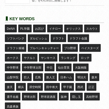
会」を4月26日に開催します！
KEY WORDS
DeNA
PL学園
お詫び
イチロー
オリックス
スカウト
ソフトバンク
ダルビッシュ
ドラフト
ドラフト会議
ドラフト候補
ブルペンキャッチャー
プロ野球
ベイスターズ
ホークス
ヤクルト
ヤンキース
ランキング
ロッテ
中学野球
中学野球太郎
中日
仙台育英
大阪桐蔭
山梨学院
巨人
広島
新人王
日本ハム
明治大
森木
楽天
横浜
滞空時間
田中将大
甲子園
西武
訂正
選手名鑑
野球太郎
野球居酒屋
阪神
隠し玉
高校野球
高森勇旗