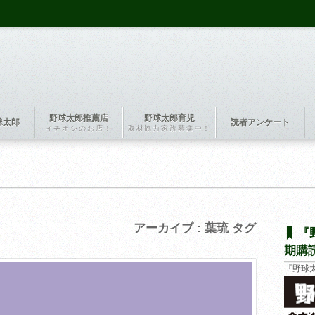
野球太郎推薦店
野球太郎育児
球太郎
読者アンケート
イチオシのお店！
取材協力家族募集中！
アーカイブ : 葉琉 タグ
『
期購
『野球