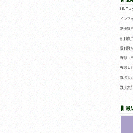
LINE
インフ
別冊野
新刊案
週刊野
野球コ
野球太
野球太
野球太
最