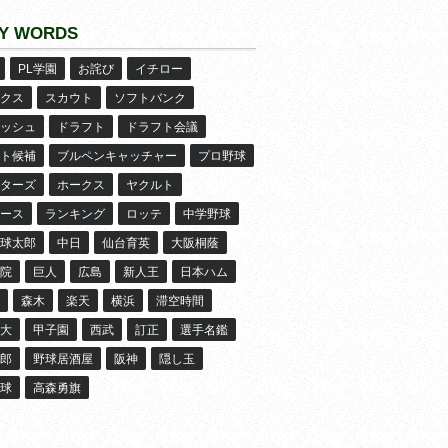
Y WORDS
PL学園
お詫び
イチロー
クス
スカウト
ソフトバンク
ッシュ
ドラフト
ドラフト会議
ト候補
ブルペンキャッチャー
プロ野球
ターズ
ホークス
ヤクルト
ース
ランキング
ロッテ
中学野球
球太郎
中日
仙台育英
大阪桐蔭
院
巨人
広島
新人王
日本ハム
森木
楽天
横浜
滞空時間
大
甲子園
西武
訂正
選手名鑑
郎
野球居酒屋
阪神
隠し玉
球
高森勇旗