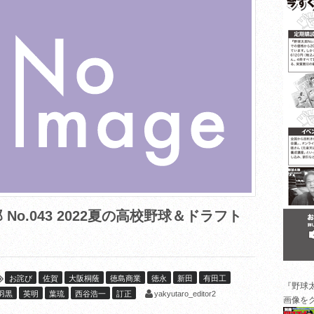
o.043 2022夏の高校野球＆ドラフト
お詫び
佐賀
大阪桐蔭
徳島商業
徳永
新田
有田工
『野球
yakyutaro_editor2
羽黒
英明
葉琉
西谷浩一
訂正
画像を