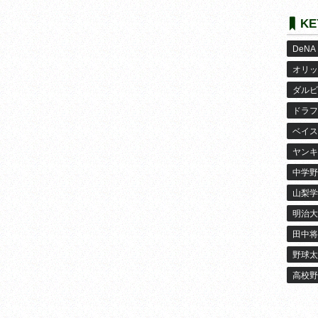
KE
DeNA
オリッ
ダルビ
ドラフ
ベイス
ヤンキ
中学野
山梨学
明治大
田中将
野球太
高校野