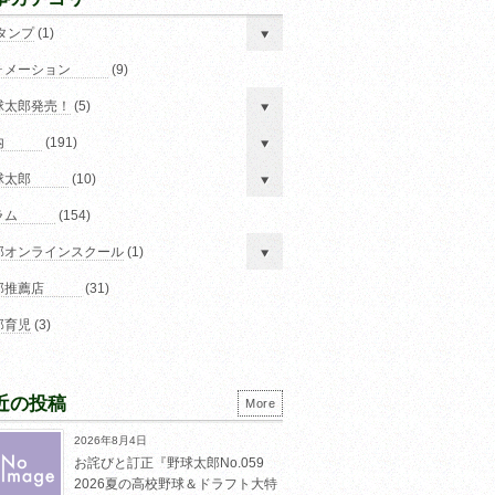
スタンプ
(1)
ォメーション
(9)
球太郎発売！
(5)
内
(191)
球太郎
(10)
ラム
(154)
郎オンラインスクール
(1)
郎推薦店
(31)
郎育児
(3)
近の投稿
More
2026年8月4日
お詫びと訂正『野球太郎No.059
2026夏の高校野球＆ドラフト大特