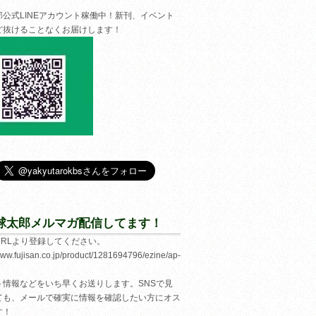
郎公式LINEアカウント稼働中！新刊、イベント
ど抜けることなくお届けします！
球太郎メルマガ配信してます！
URLより登録してください。
/www.fujisan.co.jp/product/1281694796/ezine/ap-
ト情報などをいち早くお送りします。SNSで見
ても、メールで確実に情報を確認したい方にオス
す！