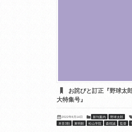
お詫びと訂正『野球太郎 N
大特集号』
2022年6月14日
新刊案内
野球太郎
本音3割
東明館
松山学院
森煌誠
監督