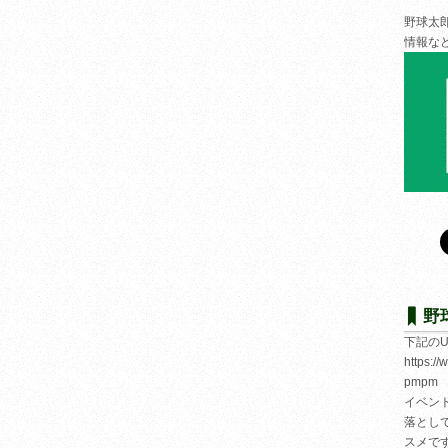
野球太
情報な
野
下記の
https:/
pmpm
イベン
落とし
スメで