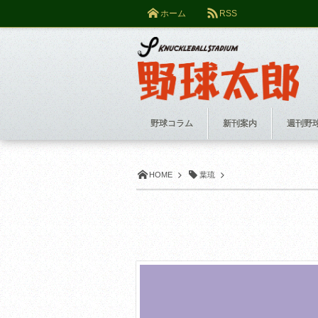
ホーム
RSS
野球コラム
新刊案内
週刊野
HOME
葉琉