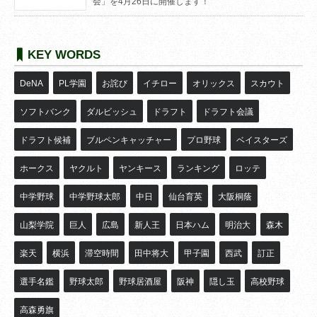
会」を4月26日に開催します！
KEY WORDS
DeNA
PL学園
お詫び
イチロー
オリックス
スカウト
ソフトバンク
ダルビッシュ
ドラフト
ドラフト会議
ドラフト候補
ブルペンキャッチャー
プロ野球
ベイスターズ
ホークス
ヤクルト
ヤンキース
ランキング
ロッテ
中学野球
中学野球太郎
中日
仙台育英
大阪桐蔭
山梨学院
巨人
広島
新人王
日本ハム
明治大
森木
楽天
横浜
滞空時間
田中将大
甲子園
西武
訂正
選手名鑑
野球太郎
野球居酒屋
阪神
隠し玉
高校野球
高森勇旗