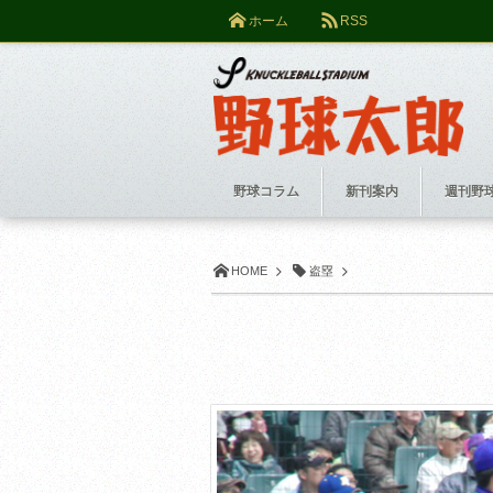
ホーム
RSS
野球コラム
新刊案内
週刊野
HOME
盗塁