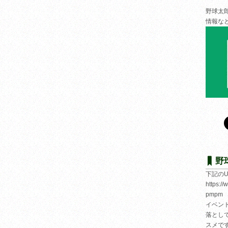
野球太
情報な
野
下記の
https:/
pmpm
イベン
落とし
スメで