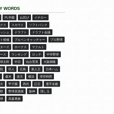
Y WORDS
PL学園
お詫び
イチロー
クス
スカウト
ソフトバンク
ッシュ
ドラフト
ドラフト会議
ト候補
ブルペンキャッチャー
プロ野球
ターズ
ホークス
ヤクルト
ース
ランキング
ロッテ
中学野球
球太郎
中日
仙台育英
大阪桐蔭
院
巨人
広島
新人王
日本ハム
森木
楽天
横浜
滞空時間
大
甲子園
西武
訂正
選手名鑑
郎
野球居酒屋
阪神
隠し玉
球
高森勇旗