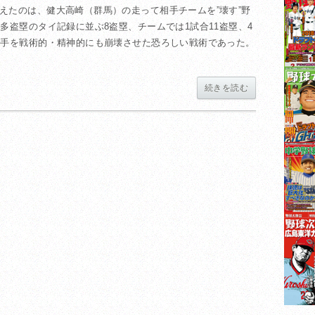
えたのは、健大高崎（群馬）の走って相手チームを”壊す”野
多盗塁のタイ記録に並ぶ8盗塁、チームでは1試合11盗塁、4
相手を戦術的・精神的にも崩壊させた恐ろしい戦術であった。
続きを読む