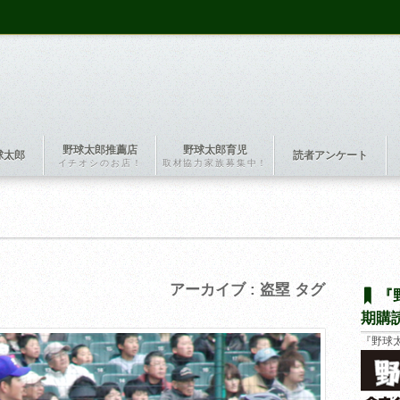
野球太郎推薦店
野球太郎育児
球太郎
読者アンケート
イチオシのお店！
取材協力家族募集中！
アーカイブ : 盗塁 タグ
『
期購
『野球