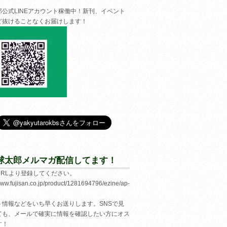
郎公式LINEアカウント稼働中！新刊、イベント
ど抜けることなくお届けします！
球太郎メルマガ配信してます！
URLより登録してください。
/www.fujisan.co.jp/product/1281694796/ezine/ap-
ト情報などをいち早くお送りします。SNSで見
ても、メールで確実に情報を確認したい方にオス
す！