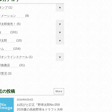
スタンプ
(1)
ォメーション
(9)
球太郎発売！
(5)
内
(191)
球太郎
(10)
ラム
(154)
郎オンラインスクール
(1)
郎推薦店
(31)
郎育児
(3)
近の投稿
More
2026年8月4日
お詫びと訂正『野球太郎No.059
2026夏の高校野球＆ドラフト大特