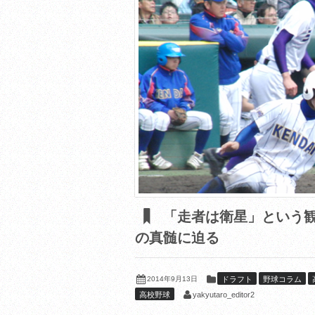
「走者は衛星」という観
の真髄に迫る
2014年9月13日
ドラフト
野球コラム
yakyutaro_editor2
高校野球