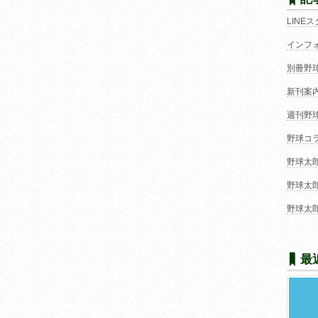
LINE
インフ
別冊野
新刊案
週刊野
野球コ
野球太
野球太
野球太
最