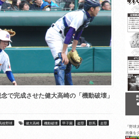
念で完成させた健大高崎の「機動破壊」
高校野球
健大高崎
機動破壊
甲子園
盗塁
群馬
走塁
『野球
画像を