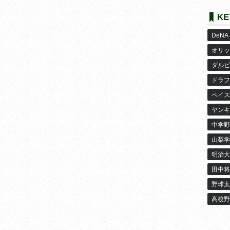
KE
DeNA
オリッ
ダルビ
ドラフ
ベイス
ヤンキ
中学野
山梨学
明治大
田中将
野球太
高校野