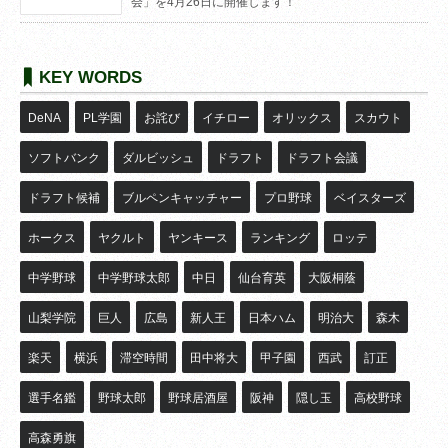
会」を4月26日に開催します！
KEY WORDS
DeNA
PL学園
お詫び
イチロー
オリックス
スカウト
ソフトバンク
ダルビッシュ
ドラフト
ドラフト会議
ドラフト候補
ブルペンキャッチャー
プロ野球
ベイスターズ
ホークス
ヤクルト
ヤンキース
ランキング
ロッテ
中学野球
中学野球太郎
中日
仙台育英
大阪桐蔭
山梨学院
巨人
広島
新人王
日本ハム
明治大
森木
楽天
横浜
滞空時間
田中将大
甲子園
西武
訂正
選手名鑑
野球太郎
野球居酒屋
阪神
隠し玉
高校野球
高森勇旗