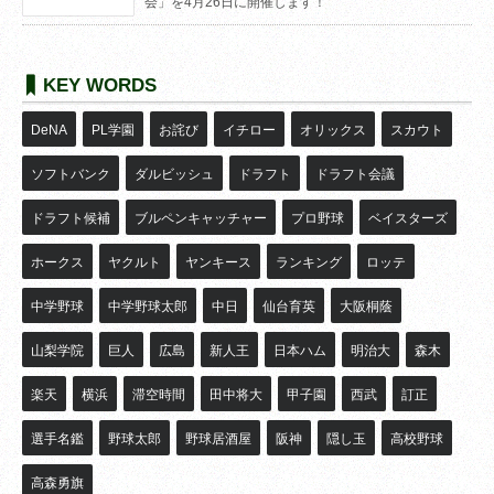
会」を4月26日に開催します！
KEY WORDS
DeNA
PL学園
お詫び
イチロー
オリックス
スカウト
ソフトバンク
ダルビッシュ
ドラフト
ドラフト会議
ドラフト候補
ブルペンキャッチャー
プロ野球
ベイスターズ
ホークス
ヤクルト
ヤンキース
ランキング
ロッテ
中学野球
中学野球太郎
中日
仙台育英
大阪桐蔭
山梨学院
巨人
広島
新人王
日本ハム
明治大
森木
楽天
横浜
滞空時間
田中将大
甲子園
西武
訂正
選手名鑑
野球太郎
野球居酒屋
阪神
隠し玉
高校野球
高森勇旗