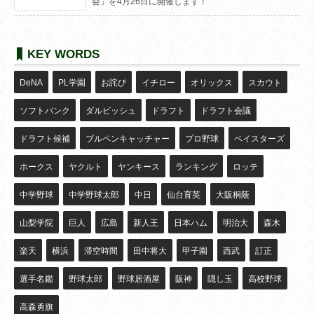
会」を4月26日に開催します！
KEY WORDS
DeNA
PL学園
お詫び
イチロー
オリックス
スカウト
ソフトバンク
ダルビッシュ
ドラフト
ドラフト会議
ドラフト候補
ブルペンキャッチャー
プロ野球
ベイスターズ
ホークス
ヤクルト
ヤンキース
ランキング
ロッテ
中学野球
中学野球太郎
中日
仙台育英
大阪桐蔭
山梨学院
巨人
広島
新人王
日本ハム
明治大
森木
楽天
横浜
滞空時間
田中将大
甲子園
西武
訂正
選手名鑑
野球太郎
野球居酒屋
阪神
隠し玉
高校野球
高森勇旗