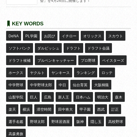
会」を4月26日に開催します！
KEY WORDS
DeNA
PL学園
お詫び
イチロー
オリックス
スカウト
ソフトバンク
ダルビッシュ
ドラフト
ドラフト会議
ドラフト候補
ブルペンキャッチャー
プロ野球
ベイスターズ
ホークス
ヤクルト
ヤンキース
ランキング
ロッテ
中学野球
中学野球太郎
中日
仙台育英
大阪桐蔭
山梨学院
巨人
広島
新人王
日本ハム
明治大
森木
楽天
横浜
滞空時間
田中将大
甲子園
西武
訂正
選手名鑑
野球太郎
野球居酒屋
阪神
隠し玉
高校野球
高森勇旗