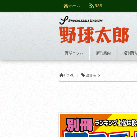
ホーム
RSS
野球コラム
新刊案内
週刊野
HOME
渡部海