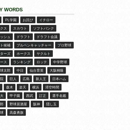
Y WORDS
PL学園
お詫び
イチロー
クス
スカウト
ソフトバンク
ッシュ
ドラフト
ドラフト会議
ト候補
ブルペンキャッチャー
プロ野球
ターズ
ホークス
ヤクルト
ース
ランキング
ロッテ
中学野球
球太郎
中日
仙台育英
大阪桐蔭
院
巨人
広島
新人王
日本ハム
森木
楽天
横浜
滞空時間
大
甲子園
西武
訂正
選手名鑑
郎
野球居酒屋
阪神
隠し玉
球
高森勇旗