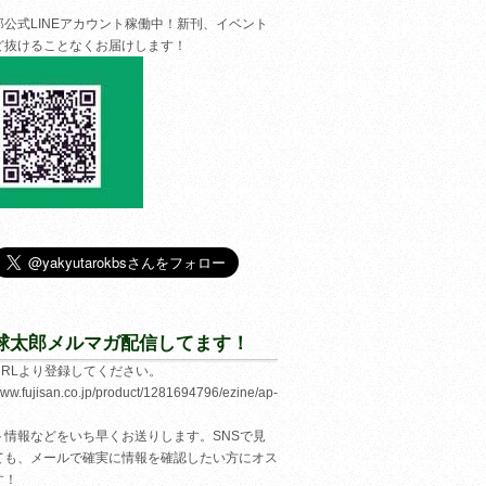
郎公式LINEアカウント稼働中！新刊、イベント
ど抜けることなくお届けします！
球太郎メルマガ配信してます！
URLより登録してください。
/www.fujisan.co.jp/product/1281694796/ezine/ap-
ト情報などをいち早くお送りします。SNSで見
ても、メールで確実に情報を確認したい方にオス
す！