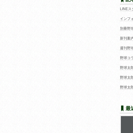
LINE
インフ
別冊野
新刊案
週刊野
野球コ
野球太
野球太
野球太
最