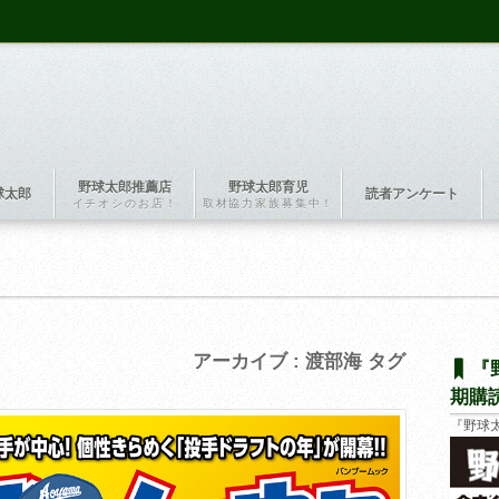
野球太郎推薦店
野球太郎育児
球太郎
読者アンケート
イチオシのお店！
取材協力家族募集中！
アーカイブ : 渡部海 タグ
『
期購
『野球