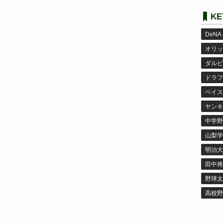
KE
DeNA
オリッ
ダルビ
ドラフ
ベイス
ヤンキ
中学野
山梨学
明治大
田中将
野球太
高校野