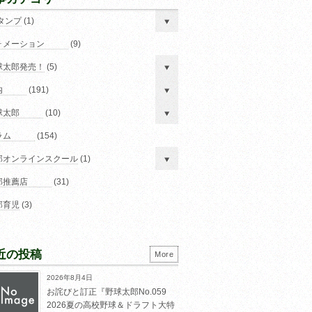
スタンプ
(1)
ォメーション
(9)
球太郎発売！
(5)
内
(191)
球太郎
(10)
ラム
(154)
郎オンラインスクール
(1)
郎推薦店
(31)
郎育児
(3)
近の投稿
More
2026年8月4日
お詫びと訂正『野球太郎No.059
2026夏の高校野球＆ドラフト大特