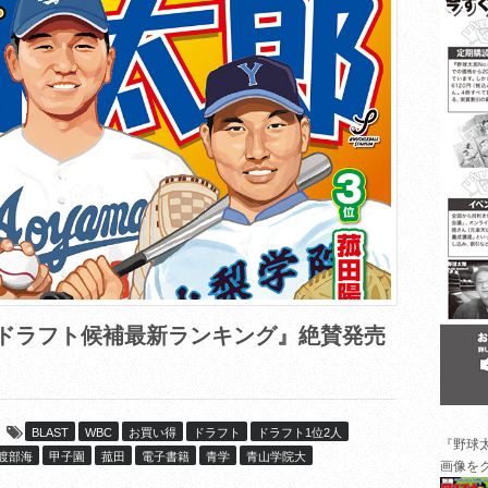
春 ドラフト候補最新ランキング』絶賛発売
BLAST
WBC
お買い得
ドラフト
ドラフト1位2人
『野球
渡部海
甲子園
菰田
電子書籍
青学
青山学院大
画像を