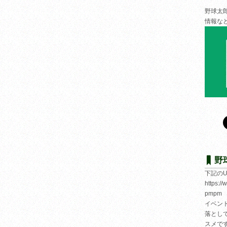
野球太
情報な
野
下記の
https:/
pmpm
イベン
落とし
スメで