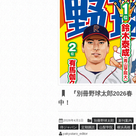
『別冊野球太郎2026
中！
2026年4月1日
別冊野球太郎
新刊案内
侍ジャパン
定期購読
山梨学院
横浜高校
yakyutaro_editor