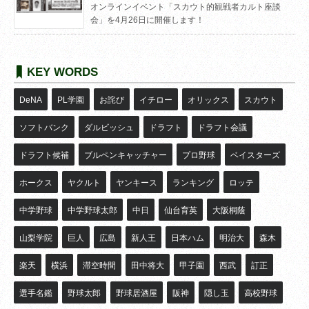
オンラインイベント「スカウト的観戦者カルト座談
会」を4月26日に開催します！
KEY WORDS
DeNA
PL学園
お詫び
イチロー
オリックス
スカウト
ソフトバンク
ダルビッシュ
ドラフト
ドラフト会議
ドラフト候補
ブルペンキャッチャー
プロ野球
ベイスターズ
ホークス
ヤクルト
ヤンキース
ランキング
ロッテ
中学野球
中学野球太郎
中日
仙台育英
大阪桐蔭
山梨学院
巨人
広島
新人王
日本ハム
明治大
森木
楽天
横浜
滞空時間
田中将大
甲子園
西武
訂正
選手名鑑
野球太郎
野球居酒屋
阪神
隠し玉
高校野球