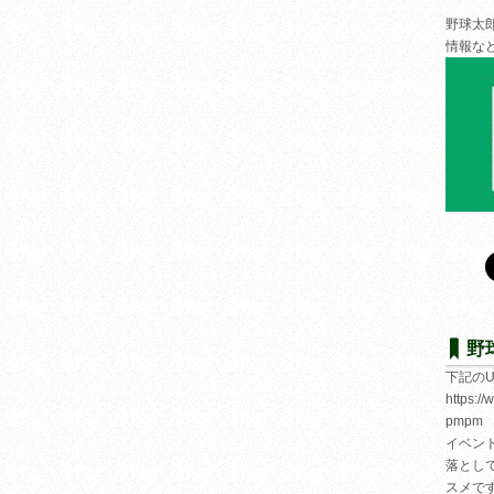
野球太
情報な
野
下記の
https:/
pmpm
イベン
落とし
スメで