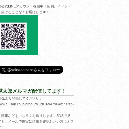
郎公式LINEアカウント稼働中！新刊、イベント
ど抜けることなくお届けします！
球太郎メルマガ配信してます！
URLより登録してください。
/www.fujisan.co.jp/product/1281694796/ezine/ap-
ト情報などをいち早くお送りします。SNSで見
ても、メールで確実に情報を確認したい方にオス
す！