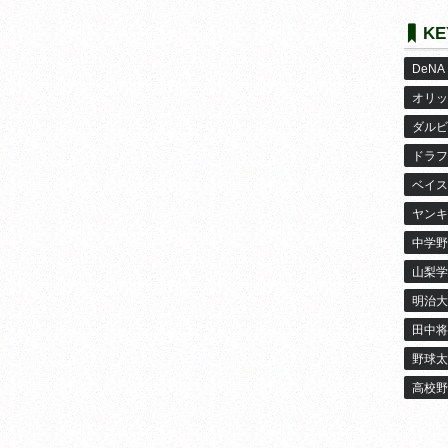
KE
DeNA
オリッ
ダルビ
ドラフ
ベイス
ヤンキ
中学野
山梨学
明治大
田中将
野球太
高校野