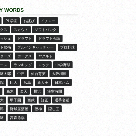
Y WORDS
PL学園
お詫び
イチロー
クス
スカウト
ソフトバンク
ッシュ
ドラフト
ドラフト会議
ト候補
ブルペンキャッチャー
プロ野球
ターズ
ホークス
ヤクルト
ース
ランキング
ロッテ
中学野球
球太郎
中日
仙台育英
大阪桐蔭
院
巨人
広島
新人王
日本ハム
森木
楽天
横浜
滞空時間
大
甲子園
西武
訂正
選手名鑑
郎
野球居酒屋
阪神
隠し玉
球
高森勇旗