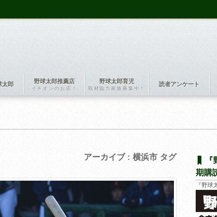
野球太郎推薦店
野球太郎育児
球太郎
読者アンケート
イチオシのお店！
取材協力家族募集中！
アーカイブ : 横浜市 タグ
『
期購
『野球