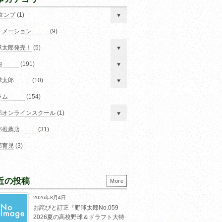
スタンプ
(1)
ォメーション
(9)
球太郎発売！
(5)
内
(191)
球太郎
(10)
ラム
(154)
郎オンラインスクール
(1)
郎推薦店
(31)
郎育児
(3)
近の投稿
More
2026年8月4日
お詫びと訂正『野球太郎No.059
2026夏の高校野球＆ドラフト大特