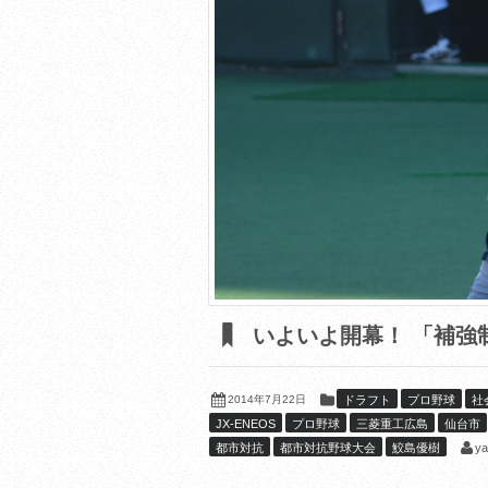
いよいよ開幕！ 「補強
2014年7月22日
ドラフト
プロ野球
社
JX-ENEOS
プロ野球
三菱重工広島
仙台市
ya
都市対抗
都市対抗野球大会
鮫島優樹