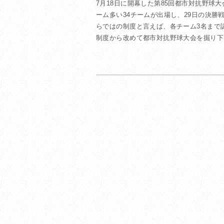
7月18日に開幕した第85回都市対抗野球
ーム多い34チームが出場し、29日の決
らではの制度と言えば、各チーム3名まで
制度から改めて都市対抗野球大会を掘り下げ