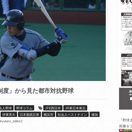
制度」から見た都市対抗野球
会人野球
野球コラム
JFE西日本
JR東日本東北
伊東亮大
日本製紙石巻
横浜市
社会人ベストナイン
補強
『野球
kyutaro_editor2
画像を