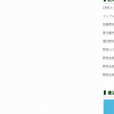
LINE
インフ
別冊野
新刊案
週刊野
野球コ
野球太
野球太
野球太
最