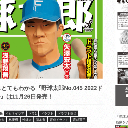
もわかる『野球太郎No.045 2022ド
』は11月26日発売！
イヒネイツア
ドラ1
ドラフト
ドラフト採点
『野球
治大
林優樹
沖縄大
福本豊
育成ドラフト
育成選手
画像を