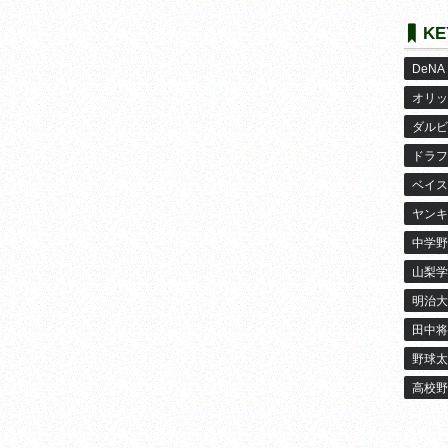
KE
DeNA
オリッ
ダルビ
ドラフ
ベイス
ヤンキ
中学野
山梨学
明治大
田中将
野球太
高校野