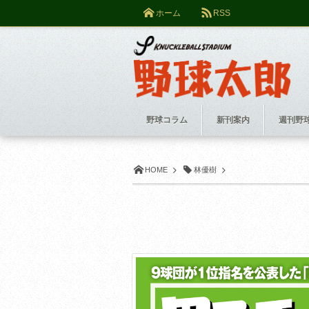
ホーム
RSS
野球コラム
新刊案内
週刊野
HOME
林優樹