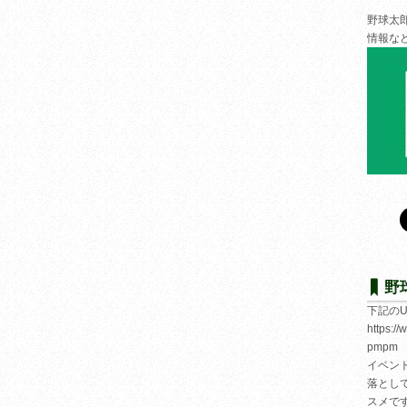
野球太
情報な
野
下記の
https:/
pmpm
イベン
落とし
スメで