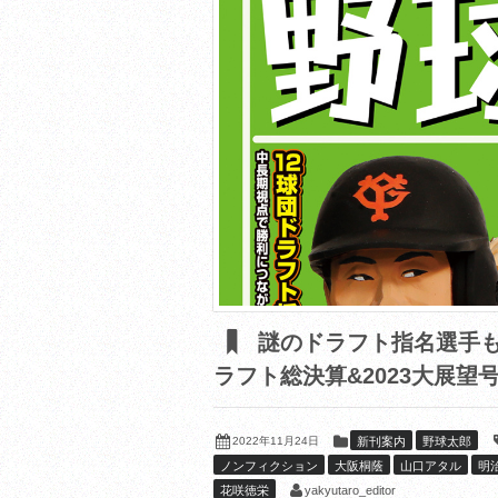
謎のドラフト指名選手もとて
ラフト総決算&2023大展望号
2022年11月24日
新刊案内
野球太郎
ノンフィクション
大阪桐蔭
山口アタル
明
yakyutaro_editor
花咲徳栄