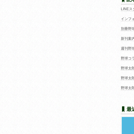
LINE
インフ
別冊野
新刊案
週刊野
野球コ
野球太
野球太
野球太
最