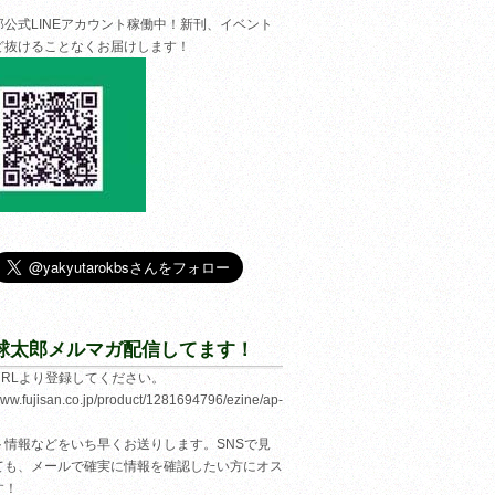
郎公式LINEアカウント稼働中！新刊、イベント
ど抜けることなくお届けします！
球太郎メルマガ配信してます！
URLより登録してください。
/www.fujisan.co.jp/product/1281694796/ezine/ap-
ト情報などをいち早くお送りします。SNSで見
ても、メールで確実に情報を確認したい方にオス
す！