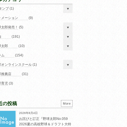
スタンプ
(1)
ォメーション
(9)
球太郎発売！
(5)
内
(191)
球太郎
(10)
ラム
(154)
郎オンラインスクール
(1)
郎推薦店
(31)
郎育児
(3)
近の投稿
More
2026年8月4日
お詫びと訂正『野球太郎No.059
2026夏の高校野球＆ドラフト大特