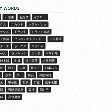
Y WORDS
PL学園
お詫び
イチロー
クス
スカウト
ソフトバンク
ッシュ
ドラフト
ドラフト会議
ト候補
ブルペンキャッチャー
プロ野球
ターズ
ホークス
ヤクルト
ース
ランキング
ロッテ
中学野球
球太郎
中日
仙台育英
大阪桐蔭
院
巨人
広島
新人王
日本ハム
森木
楽天
横浜
滞空時間
大
甲子園
西武
訂正
選手名鑑
郎
野球居酒屋
阪神
隠し玉
球
高森勇旗