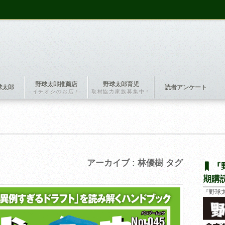
野球太郎推薦店
野球太郎育児
球太郎
読者アンケート
イチオシのお店！
取材協力家族募集中！
アーカイブ : 林優樹 タグ
『
期購
『野球