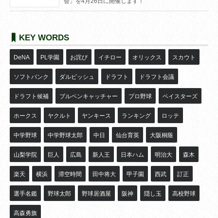
会」を4月26日に開催します！
KEY WORDS
DeNA
PL学園
お詫び
イチロー
オリックス
スカウト
ソフトバンク
ダルビッシュ
ドラフト
ドラフト会議
ドラフト候補
ブルペンキャッチャー
プロ野球
ベイスターズ
ホークス
ヤクルト
ヤンキース
ランキング
ロッテ
中学野球
中学野球太郎
中日
仙台育英
大阪桐蔭
山梨学院
巨人
広島
新人王
日本ハム
明治大
森木
楽天
横浜
滞空時間
田中将大
甲子園
西武
訂正
選手名鑑
野球太郎
野球居酒屋
阪神
隠し玉
高校野球
高森勇旗