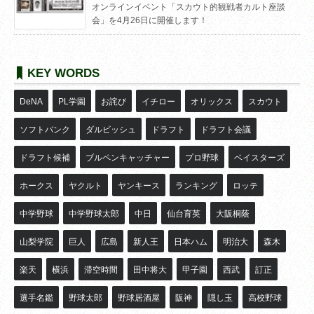
オンラインイベント「スカウト的観戦者カルト座談
会」を4月26日に開催します！
KEY WORDS
DeNA
PL学園
お詫び
イチロー
オリックス
スカウト
ソフトバンク
ダルビッシュ
ドラフト
ドラフト会議
ドラフト候補
ブルペンキャッチャー
プロ野球
ベイスターズ
ホークス
ヤクルト
ヤンキース
ランキング
ロッテ
中学野球
中学野球太郎
中日
仙台育英
大阪桐蔭
山梨学院
巨人
広島
新人王
日本ハム
明治大
森木
楽天
横浜
滞空時間
田中将大
甲子園
西武
訂正
選手名鑑
野球太郎
野球居酒屋
阪神
隠し玉
高校野球