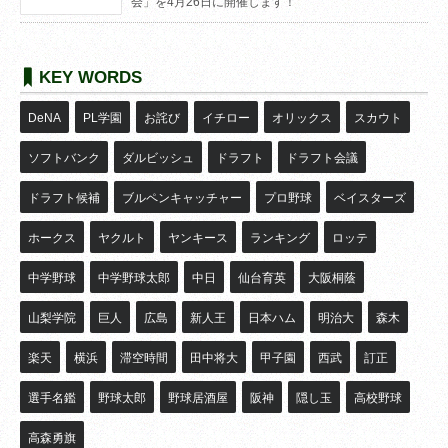
会」を4月26日に開催します！
KEY WORDS
DeNA
PL学園
お詫び
イチロー
オリックス
スカウト
ソフトバンク
ダルビッシュ
ドラフト
ドラフト会議
ドラフト候補
ブルペンキャッチャー
プロ野球
ベイスターズ
ホークス
ヤクルト
ヤンキース
ランキング
ロッテ
中学野球
中学野球太郎
中日
仙台育英
大阪桐蔭
山梨学院
巨人
広島
新人王
日本ハム
明治大
森木
楽天
横浜
滞空時間
田中将大
甲子園
西武
訂正
選手名鑑
野球太郎
野球居酒屋
阪神
隠し玉
高校野球
高森勇旗