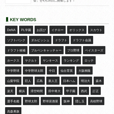
会」を4月26日に開催します！
KEY WORDS
DeNA
PL学園
お詫び
イチロー
オリックス
スカウト
ソフトバンク
ダルビッシュ
ドラフト
ドラフト会議
ドラフト候補
ブルペンキャッチャー
プロ野球
ベイスターズ
ホークス
ヤクルト
ヤンキース
ランキング
ロッテ
中学野球
中学野球太郎
中日
仙台育英
大阪桐蔭
山梨学院
巨人
広島
新人王
日本ハム
明治大
森木
楽天
横浜
滞空時間
田中将大
甲子園
西武
訂正
選手名鑑
野球太郎
野球居酒屋
阪神
隠し玉
高校野球
高森勇旗