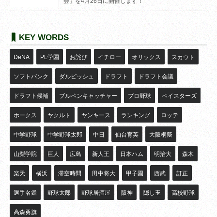
会」を4月26日に開催します！
KEY WORDS
DeNA
PL学園
お詫び
イチロー
オリックス
スカウト
ソフトバンク
ダルビッシュ
ドラフト
ドラフト会議
ドラフト候補
ブルペンキャッチャー
プロ野球
ベイスターズ
ホークス
ヤクルト
ヤンキース
ランキング
ロッテ
中学野球
中学野球太郎
中日
仙台育英
大阪桐蔭
山梨学院
巨人
広島
新人王
日本ハム
明治大
森木
楽天
横浜
滞空時間
田中将大
甲子園
西武
訂正
選手名鑑
野球太郎
野球居酒屋
阪神
隠し玉
高校野球
高森勇旗