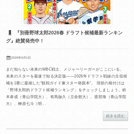
『別冊野球太郎2026春 ドラフト候補最新ランキン
グ』絶賛発売中！
2026年4月1日
まだ知らない未来のWBC戦士、メジャーリーガーがここにいる。
未来のスターを最速で知る決定版――2026年ドラフト戦線の主役候
補を1冊に凝縮した“観戦ガイド兼スター発掘本”。 現状の格付けは
「野球太郎的ドラフト候補ランキング」をチェックしましょう。鈴
木泰成（青山学院大）、有馬伽久（立命館大）、渡部海（青山学院
大）、榊原七斗（明...
続きを読む