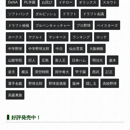
DeNA
PL学園
お詫び
イチロー
オリックス
スカウト
ソフトバンク
ダルビッシュ
ドラフト
ドラフト会議
ドラフト候補
ブルペンキャッチャー
プロ野球
ベイスターズ
ホークス
ヤクルト
ヤンキース
ランキング
ロッテ
中学野球
中学野球太郎
中日
仙台育英
大阪桐蔭
山梨学院
巨人
広島
新人王
日本ハム
明治大
森木
楽天
横浜
滞空時間
田中将大
甲子園
西武
訂正
選手名鑑
野球太郎
野球居酒屋
阪神
隠し玉
高校野球
高森勇旗
好評発売中！