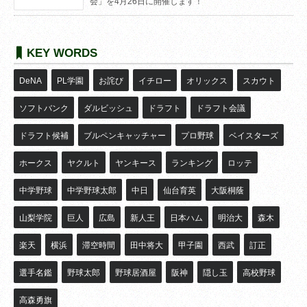
会」を4月26日に開催します！
KEY WORDS
DeNA
PL学園
お詫び
イチロー
オリックス
スカウト
ソフトバンク
ダルビッシュ
ドラフト
ドラフト会議
ドラフト候補
ブルペンキャッチャー
プロ野球
ベイスターズ
ホークス
ヤクルト
ヤンキース
ランキング
ロッテ
中学野球
中学野球太郎
中日
仙台育英
大阪桐蔭
山梨学院
巨人
広島
新人王
日本ハム
明治大
森木
楽天
横浜
滞空時間
田中将大
甲子園
西武
訂正
選手名鑑
野球太郎
野球居酒屋
阪神
隠し玉
高校野球
高森勇旗