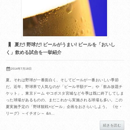
夏だ! 野球だ! ビールがうまい! ビールを「おいし
く」飲める試合を一挙紹介
2014年7月18日
夏。それは野球が一番面白く、そしてビールが一番おいしい季節
だ。近年、野球界で人気なのが「ビール半額デー」や「飲み放題チ
ケット」。東京ドーム やコボスタ宮城など今季は既に終了してしま
った球場があるものの、まだこれから実施される球場も多い。この
夏実施予定の「野球観戦×ビール」企画をおさらいしよう。 《セ・
リーグ》～イチオシ～ &n...
続きを読む