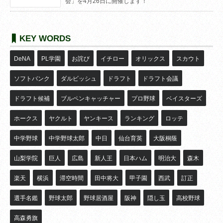
会」を4月26日に開催します！
KEY WORDS
DeNA
PL学園
お詫び
イチロー
オリックス
スカウト
ソフトバンク
ダルビッシュ
ドラフト
ドラフト会議
ドラフト候補
ブルペンキャッチャー
プロ野球
ベイスターズ
ホークス
ヤクルト
ヤンキース
ランキング
ロッテ
中学野球
中学野球太郎
中日
仙台育英
大阪桐蔭
山梨学院
巨人
広島
新人王
日本ハム
明治大
森木
楽天
横浜
滞空時間
田中将大
甲子園
西武
訂正
選手名鑑
野球太郎
野球居酒屋
阪神
隠し玉
高校野球
高森勇旗