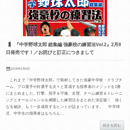
『中学野球太郎 総集編 強豪校の練習法Vol.2』2月8
日発売です！／お詫びと訂正につきまして
2018年2月6日
これまで『中学野球太郎』で取材してきた強豪中学校・クラブチ
ーム、プロ選手や好選手を次々と育成する指導者のメソッドを1冊
にまとめました。打撃、投手＆守備、走塁、チーム練習＆トレーニ
ングとオールジャンルを網羅した練習法をまとめた決定版！ 強く
なる秘訣、もう一歩成長するヒントが詰まっています。 中学球
児、中学生の指導者はもちろん...
続きを読む