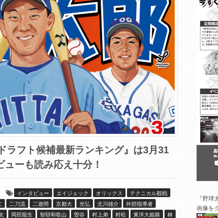
 ドラフト候補最新ランキング』は3月31
ビューも読み応え十分！
インタビュー
エイジェック
オリックス
テクニカル観戦
『野球
仁
二刀流
二遊間
京都大
光弘
北川雄介
外部指導者
画像を
太
岡田龍生
智辯和歌山
曽谷
村上弟
村松
東洋大姫路
林