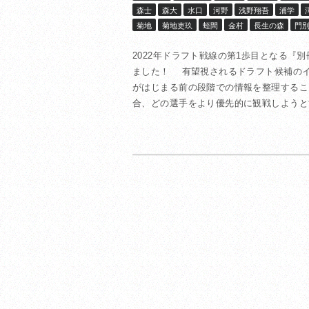
森士
森大
水口
河野
浅野翔吾
浦学
菊地
菊地吏玖
蛭間
金村
長生の森
門
2022年ドラフト戦線の第1歩目となる『別
ました！ 有望視されるドラフト候補の
がはじまる前の段階での情報を整理するこ
合、どの選手をより優先的に観戦しようとす