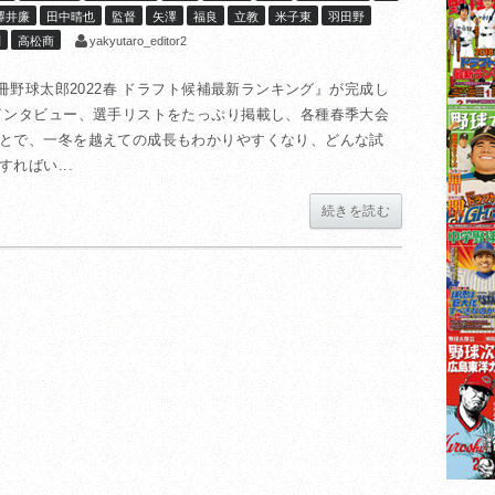
澤井廉
田中晴也
監督
矢澤
福良
立教
米子東
羽田野
yakyutaro_editor2
別
高松商
冊野球太郎2022春 ドラフト候補最新ランキング』が完成し
インタビュー、選手リストをたっぷり掲載し、各種春季大会
とで、一冬を越えての成長もわかりやすくなり、どんな試
ればい...
続きを読む