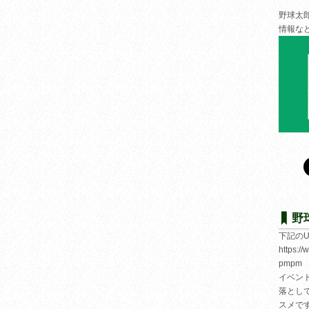
野球太
情報な
野
下記の
https:/
pmpm
イベン
落とし
スメで