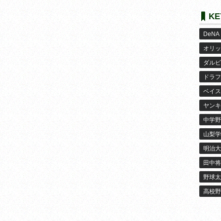
KE
DeNA
オリッ
ダルビ
ドラフ
ベイス
ヤンキ
中学野
山梨学
明治大
田中将
野球太
高校野