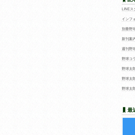
LINE
インフ
別冊野
新刊案
週刊野
野球コ
野球太
野球太
野球太
最