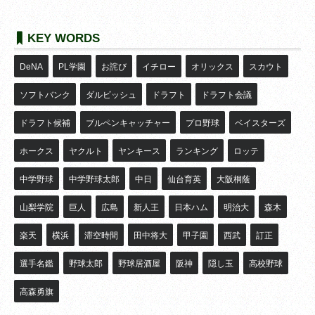
KEY WORDS
DeNA
PL学園
お詫び
イチロー
オリックス
スカウト
ソフトバンク
ダルビッシュ
ドラフト
ドラフト会議
ドラフト候補
ブルペンキャッチャー
プロ野球
ベイスターズ
ホークス
ヤクルト
ヤンキース
ランキング
ロッテ
中学野球
中学野球太郎
中日
仙台育英
大阪桐蔭
山梨学院
巨人
広島
新人王
日本ハム
明治大
森木
楽天
横浜
滞空時間
田中将大
甲子園
西武
訂正
選手名鑑
野球太郎
野球居酒屋
阪神
隠し玉
高校野球
高森勇旗