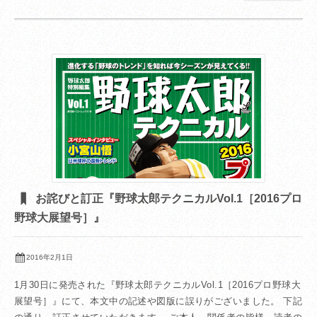
お詫びと訂正『野球太郎テクニカルVol.1［2016プロ
野球大展望号］』
2016年2月1日
1月30日に発売された『野球太郎テクニカルVol.1［2016プロ野球大
展望号］』にて、本文中の記述や図版に誤りがございました。 下記