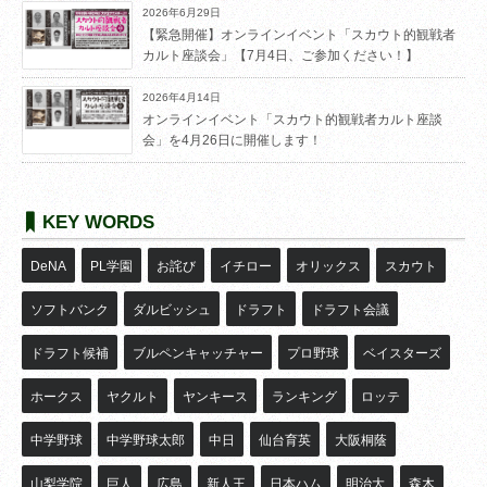
2026年6月29日
【緊急開催】オンラインイベント「スカウト的観戦者
カルト座談会」【7月4日、ご参加ください！】
2026年4月14日
オンラインイベント「スカウト的観戦者カルト座談
会」を4月26日に開催します！
KEY WORDS
DeNA
PL学園
お詫び
イチロー
オリックス
スカウト
ソフトバンク
ダルビッシュ
ドラフト
ドラフト会議
ドラフト候補
ブルペンキャッチャー
プロ野球
ベイスターズ
ホークス
ヤクルト
ヤンキース
ランキング
ロッテ
中学野球
中学野球太郎
中日
仙台育英
大阪桐蔭
山梨学院
巨人
広島
新人王
日本ハム
明治大
森木