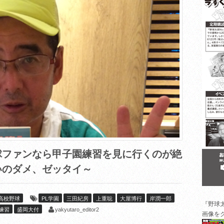
ファンなら甲子園練習を見に行くのが絶
いのダメ、ゼッタイ～
高校野球
PL学園
三田紀房
上重聡
大屋博行
岸潤一郎
『野球
yakyutaro_editor2
練習
盛岡大付
画像を