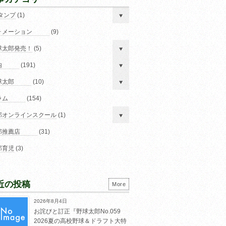
スタンプ
(1)
ォメーション
(9)
球太郎発売！
(5)
内
(191)
球太郎
(10)
ラム
(154)
郎オンラインスクール
(1)
郎推薦店
(31)
郎育児
(3)
近の投稿
More
2026年8月4日
お詫びと訂正『野球太郎No.059
2026夏の高校野球＆ドラフト大特