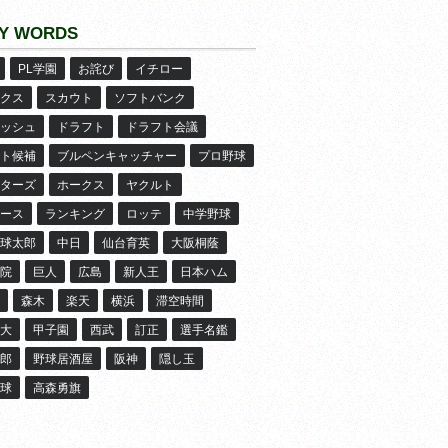
Y WORDS
PL学園
お詫び
イチロー
クス
スカウト
ソフトバンク
ッシュ
ドラフト
ドラフト会議
ト候補
ブルペンキャッチャー
プロ野球
ターズ
ホークス
ヤクルト
ース
ランキング
ロッテ
中学野球
球太郎
中日
仙台育英
大阪桐蔭
院
巨人
広島
新人王
日本ハム
森木
楽天
横浜
滞空時間
大
甲子園
西武
訂正
選手名鑑
郎
野球居酒屋
阪神
隠し玉
球
高森勇旗