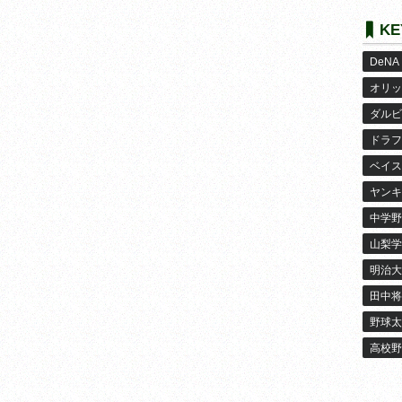
KE
DeNA
オリッ
ダルビ
ドラフ
ベイス
ヤンキ
中学野
山梨学
明治大
田中将
野球太
高校野