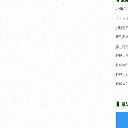
LINE
インフ
別冊野
新刊案
週刊野
野球コ
野球太
野球太
野球太
最