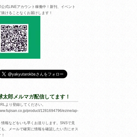
郎公式LINEアカウント稼働中！新刊、イベント
ど抜けることなくお届けします！
球太郎メルマガ配信してます！
URLより登録してください。
/www.fujisan.co.jp/product/1281694796/ezine/ap-
ト情報などをいち早くお送りします。SNSで見
ても、メールで確実に情報を確認したい方にオス
す！