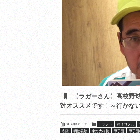
〈ラガーさん〉高校野球
対オススメです！～行かな
2014年8月10日
ドラフト
野球コラム
広陵
明徳義塾
東海大相模
甲子園
甲子園