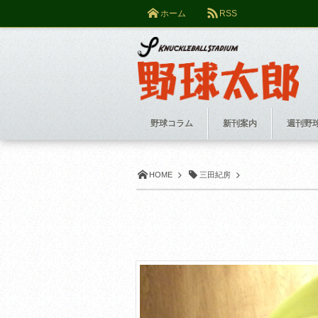
ホーム
RSS
野球コラム
新刊案内
週刊野
HOME
三田紀房