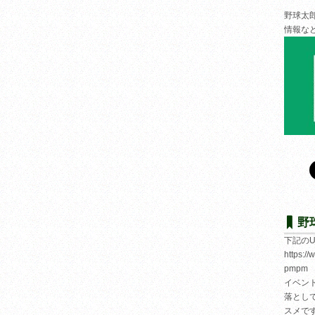
野球太
情報な
野
下記の
https:/
pmpm
イベン
落とし
スメで