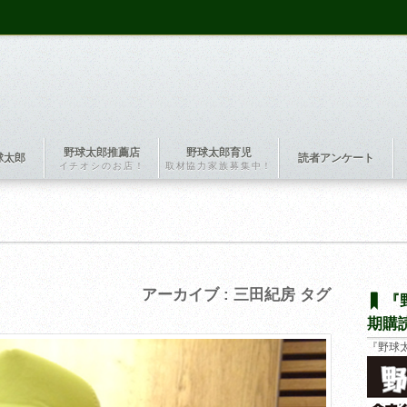
野球太郎推薦店
野球太郎育児
球太郎
読者アンケート
イチオシのお店！
取材協力家族募集中！
アーカイブ : 三田紀房 タグ
『
期購
『野球