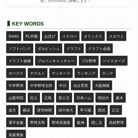
会」を4月26日に開催します！
KEY WORDS
DeNA
PL学園
お詫び
イチロー
オリックス
スカウト
ソフトバンク
ダルビッシュ
ドラフト
ドラフト会議
ドラフト候補
ブルペンキャッチャー
プロ野球
ベイスターズ
ホークス
ヤクルト
ヤンキース
ランキング
ロッテ
中学野球
中学野球太郎
中日
仙台育英
大阪桐蔭
山梨学院
巨人
広島
新人王
日本ハム
明治大
森木
楽天
横浜
滞空時間
田中将大
甲子園
西武
訂正
選手名鑑
野球太郎
野球居酒屋
阪神
隠し玉
高校野球
高森勇旗