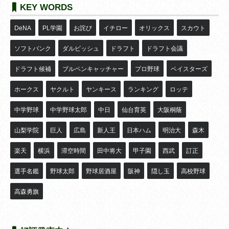
KEY WORDS
DeNA
PL学園
お詫び
イチロー
オリックス
スカウト
ソフトバンク
ダルビッシュ
ドラフト
ドラフト会議
ドラフト候補
ブルペンキャッチャー
プロ野球
ベイスターズ
ホークス
ヤクルト
ヤンキース
ランキング
ロッテ
中学野球
中学野球太郎
中日
仙台育英
大阪桐蔭
山梨学院
巨人
広島
新人王
日本ハム
明治大
森木
楽天
横浜
滞空時間
田中将大
甲子園
西武
訂正
選手名鑑
野球太郎
野球居酒屋
阪神
隠し玉
高校野球
高森勇旗