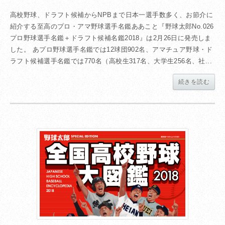
高校野球、ドラフト候補からNPBまで日本一選手数多く、お節介に
紹介する至高のプロ・アマ野球選手名鑑ああこと『野球太郎No.026
プロ野球選手名鑑＋ドラフト候補名鑑2018』は2月26日に発売しま
した。 あプロ野球選手名鑑では12球団902名、アマチュア野球・ド
ラフト候補選手名鑑では770名（高校生317名、大学生256名、社...
続きを読む