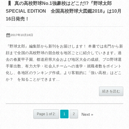
真の高校野球No.1強豪校はどこだ!?『野球太郎
SPECIAL EDITION 全国高校野球大図鑑2018』は10月
16日発売！
2017年10月16日
『野球太郎』編集部から新刊をお届けします！ 本書では名門から新
顔まで全国の高校野球の競合校を地区ごとに紹介していきます。過
去の春夏甲子園、都道府県大会および地区大会の成績、プロ野球選
手輩出数、有力大学・社会人チームへの進学・就職者数をポイント
化し、各地区のランキング作成。より客観的に「強い高校」はどこ
か？ を知ることができます...
続きを読む
Page 1 of 2:
1
2
Next »