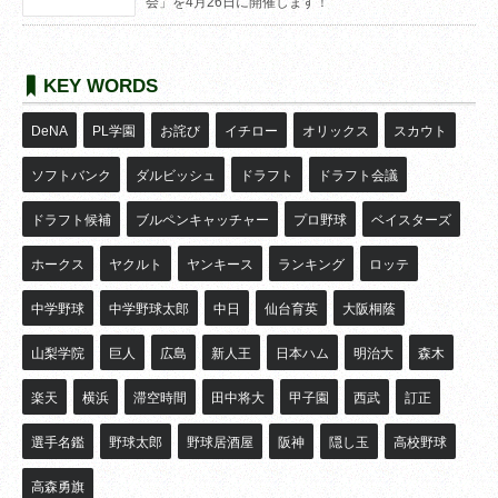
会」を4月26日に開催します！
KEY WORDS
DeNA
PL学園
お詫び
イチロー
オリックス
スカウト
ソフトバンク
ダルビッシュ
ドラフト
ドラフト会議
ドラフト候補
ブルペンキャッチャー
プロ野球
ベイスターズ
ホークス
ヤクルト
ヤンキース
ランキング
ロッテ
中学野球
中学野球太郎
中日
仙台育英
大阪桐蔭
山梨学院
巨人
広島
新人王
日本ハム
明治大
森木
楽天
横浜
滞空時間
田中将大
甲子園
西武
訂正
選手名鑑
野球太郎
野球居酒屋
阪神
隠し玉
高校野球
高森勇旗